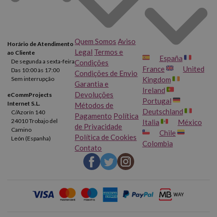
Quem Somos
Aviso
Horário de Atendimento
Legal
Termos e
ao Cliente
España
De segunda a sexta-feira
Condições
France
United
Das 10:00 às 17:00
Condições de Envio
Sem interrupção
Kingdom
Garantia e
Ireland
Devoluções
eCommProjects
Portugal
Internet S.L.
Métodos de
Deutschland
C/Azorín 140
Pagamento
Política
24010 Trobajo del
Italia
México
de Privacidade
Camino
Chile
Política de Cookies
León (Espanha)
Colombia
Contato