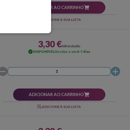
ADICIONAR AO CARRINHO
ADICIONE À SUA LISTA
3,30 €
IVA incluído
DISPONÍVEL
Receba-o em
4-7 dias
ADICIONAR AO CARRINHO
ADICIONE À SUA LISTA