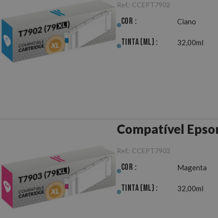
Ref.:
CCEPT7902
Cor :
Ciano
Tinta (ml) :
32,00ml
Compatível Epso
Ref.:
CCEPT7903
Cor :
Magenta
Tinta (ml) :
32,00ml