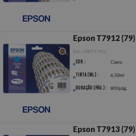
Epson T7912 (79)
Ref.:
OREPT7912
Cor :
Ciano
Tinta (ml) :
6,50ml
Duração (pág.) :
800pág.
Epson T7913 (79)