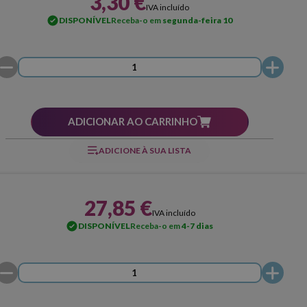
3,30 €
IVA incluído
DISPONÍVEL
Receba-o em
segunda-feira 10
ADICIONAR AO CARRINHO
ADICIONE À SUA LISTA
27,85 €
IVA incluído
DISPONÍVEL
Receba-o em
4-7 dias