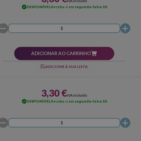
IVA incluído
DISPONÍVEL
Receba-o em
segunda-feira 10
ADICIONAR AO CARRINHO
ADICIONE À SUA LISTA
3,30 €
IVA incluído
DISPONÍVEL
Receba-o em
segunda-feira 10