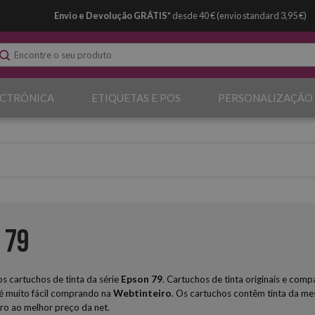
Envio e Devolução GRÁTIS*
desde 40 € (envio standard 3,95 €)
ECTRÓNICA
ETIQUETAS E POS
PERSONALIZAÇÃO
 79
 cartuchos de tinta da série
Epson
79
. Cartuchos de tinta originais e com
é muito fácil comprando na
Webtinteiro
. Os cartuchos contêm tinta da mes
iro ao melhor preço da net.