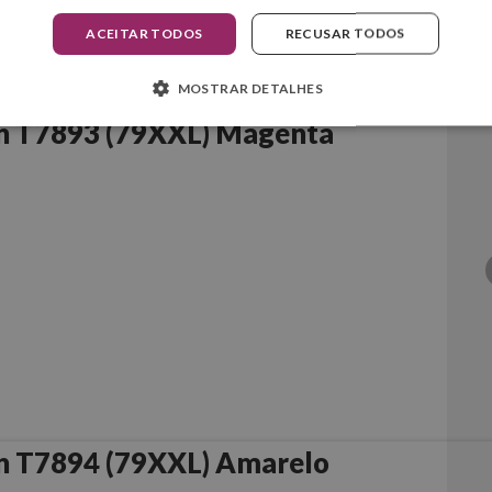
ACEITAR TODOS
RECUSAR TODOS
MOSTRAR DETALHES
n T7893 (79XXL) Magenta
n T7894 (79XXL) Amarelo