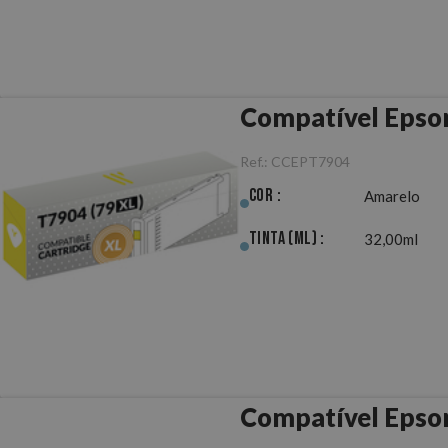
Compatível Epso
Ref.:
CCEPT7904
Cor :
Amarelo
Tinta (ml) :
32,00ml
Compatível Epso