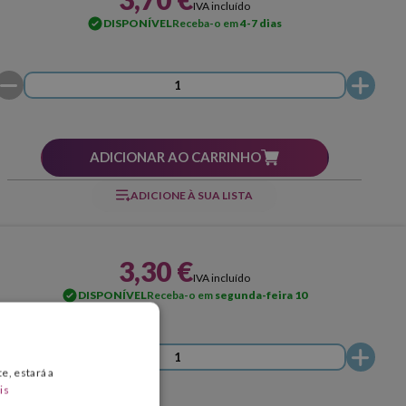
IVA incluído
DISPONÍVEL
Receba-o em
4-7 dias
ADICIONAR AO CARRINHO
ADICIONE À SUA LISTA
3,30 €
IVA incluído
DISPONÍVEL
Receba-o em
segunda-feira 10
e, estará a
is