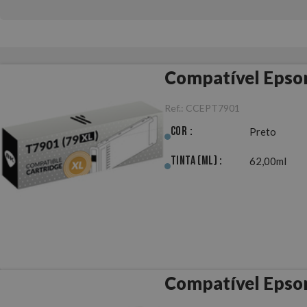
Compatível Epson
Ref.:
CCEPT7901
Cor :
Preto
Tinta (ml) :
62,00ml
Compatível Epson