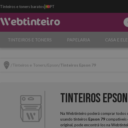
|
Tinteiros e toners baratos
PT
TINTEIROS E TONERS
PAPELARIA
CASA E EL
Tinteiros e Toners
Epson
Tinteiros Epson 79
Tinteiros Epson
Na Webtinteiro poderá comprar todos os
usando tinteiros
Epson 79
compatíveis 
original, pode encontrá-los na Webtinte