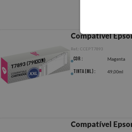
Compatível Epso
Ref.:
CCEPT7893
Cor :
Magenta
Tinta (ml) :
49,00ml
Compatível Epso