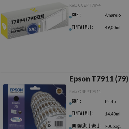
Ref.:
CCEPT7894
Cor :
Amarelo
Tinta (ml) :
49,00ml
Epson T7911 (79)
Ref.:
OREPT7911
Cor :
Preto
Tinta (ml) :
14,40ml
Duração (pág.) :
900pág.