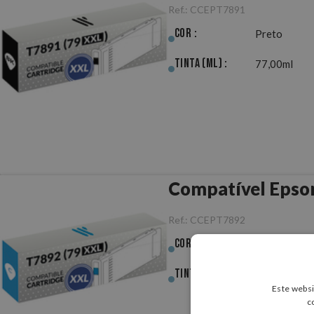
Ref.:
CCEPT7891
Cor :
Preto
Tinta (ml) :
77,00ml
Compatível Epso
Ref.:
CCEPT7892
Cor :
Ciano
Tinta (ml) :
49,00ml
Este websi
c