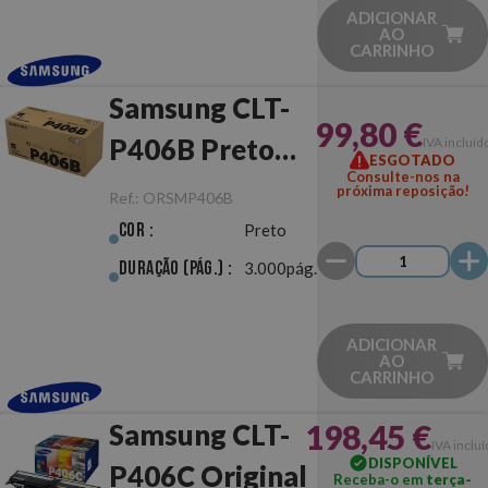
ADICIONAR
AO
CARRINHO
Samsung CLT-
99,80 €
P406B Preto
IVA incluíd
ESGOTADO
Consulte-nos na
Dual Pack
próxima reposição!
Ref.:
ORSMP406B
Preto Original
Cor :
Preto
Duração (pág.) :
3.000pág.
ADICIONAR
AO
CARRINHO
198,45 €
Samsung CLT-
IVA inclu
DISPONÍVEL
P406C Original
Receba-o em
terça-