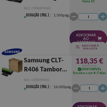
feira 11
Ref.:
ORSMP406C
Duração (pág.) :
1.500pág.
ADICIONAR
AO
CARRINHO
ADICIONE À
SUA LISTA
Samsung CLT-
118,35 €
IVA incluído
R406 Tambor
DISPONÍVEL
Receba-o em
4-7 dias
Original
Ref.:
ORSMR406
Duração (pág.) :
16.000pág.
ADICIONAR