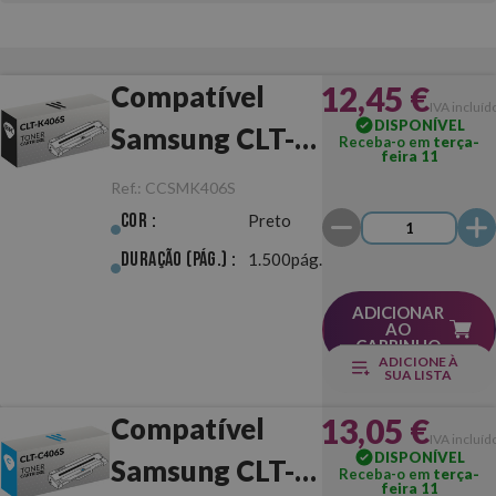
12,45 €
Compatível
IVA incluíd
DISPONÍVEL
Samsung CLT-
Receba-o em
terça-
feira 11
K406S Preto
Ref.:
CCSMK406S
Cor :
Preto
Duração (pág.) :
1.500pág.
ADICIONAR
AO
CARRINHO
ADICIONE À
SUA LISTA
13,05 €
Compatível
IVA incluíd
DISPONÍVEL
Samsung CLT-
Receba-o em
terça-
feira 11