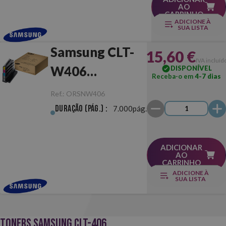
AO
CARRINHO
ADICIONE À
SUA LISTA
Samsung CLT-
15,60 €
IVA incluíd
W406
DISPONÍVEL
Receba-o em
4-7 dias
Recipiente para
Ref.:
ORSNW406
Resíduos de
Duração (pág.) :
7.000pág.
Toner
ADICIONAR
AO
CARRINHO
ADICIONE À
SUA LISTA
TONERS SAMSUNG CLT-406