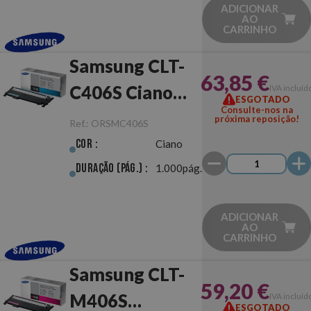
ADICIONAR
AO
CARRINHO
Samsung CLT-
63,85 €
C406S Ciano
IVA incluíd
ESGOTADO
Consulte-nos na
Original
próxima reposição!
Ref.:
ORSMC406S
Cor :
Ciano
Duração (pág.) :
1.000pág.
ADICIONAR
AO
CARRINHO
Samsung CLT-
59,20 €
M406S
IVA incluíd
ESGOTADO