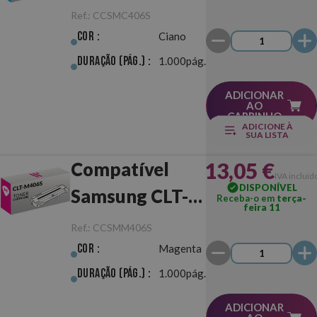
C406S Ciano
Ref.:
CCSMC406S
Cor :
Ciano
Duração (pág.) :
1.000pág.
ADICIONAR
AO
CARRINHO
ADICIONE À
SUA LISTA
13,05 €
Compatível
IVA incluíd
DISPONÍVEL
Samsung CLT-
Receba-o em
terça-
feira 11
M406S
Ref.:
CCSMM406S
Magenta
Cor :
Magenta
Duração (pág.) :
1.000pág.
ADICIONAR