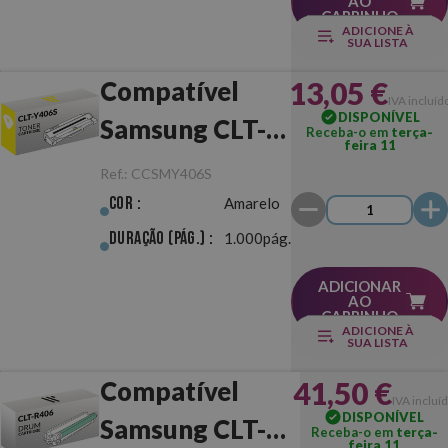
AO
CARRINHO
ADICIONE À
SUA LISTA
13,05 €
Compatível
IVA incluíd
DISPONÍVEL
Samsung CLT-
Receba-o em
terça-
feira 11
Y406S Amarelo
Ref.:
CCSMY406S
Cor :
Amarelo
Duração (pág.) :
1.000pág.
ADICIONAR
AO
CARRINHO
ADICIONE À
SUA LISTA
41,50 €
Compatível
IVA incluí
DISPONÍVEL
Samsung CLT-
Receba-o em
terça-
feira 11