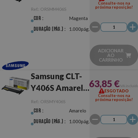
Consulte-nos na
Magenta
próxima reposição!
Ref.:
ORSMM406S
Original
Cor :
Magenta
Duração (pág.) :
1.000pág.
ADICIONAR
AO
CARRINHO
Samsung CLT-
63,85 €
Y406S Amarelo
IVA incluíd
ESGOTADO
Consulte-nos na
Original
próxima reposição!
Ref.:
ORSMY406S
Cor :
Amarelo
Duração (pág.) :
1.000pág.