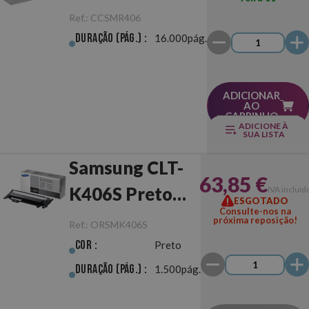
R406 Tambor
Ref.:
CCSMR406
Duração (pág.) :
16.000pág.
ADICIONAR
AO
CARRINHO
ADICIONE À
SUA LISTA
Samsung CLT-
63,85 €
K406S Preto
IVA incluíd
ESGOTADO
Consulte-nos na
Original
próxima reposição!
Ref.:
ORSMK406S
Cor :
Preto
Duração (pág.) :
1.500pág.