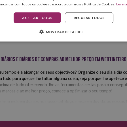
oncordar com todos os cookies de acordo com nossa Política de Cookies.
Ler ma
ACEITAR TODOS
RECUSAR TODOS
MOSTRAR DETALHES
Diários e diários de compras ao melhor preço em Webtinteiro
u tempo e a alcançar os seus objectivos? Organize o seu dia a dia co
tudo para que, se lhe faltar alguma coisa, seja porque lhe apetece 
acima de tudo oferecendo-lhe as ferramentas certas para o consegui
es marcas e ao melhor preço, comece a optimizar o seu tempo!
laria incluem diários no nosso catálogo mas, sem dúvida, as nossas 
 papel certificado FSC e têm-nos disponíveis com página por dia e 
Tipos de diários que encontrará em Webtinteiro