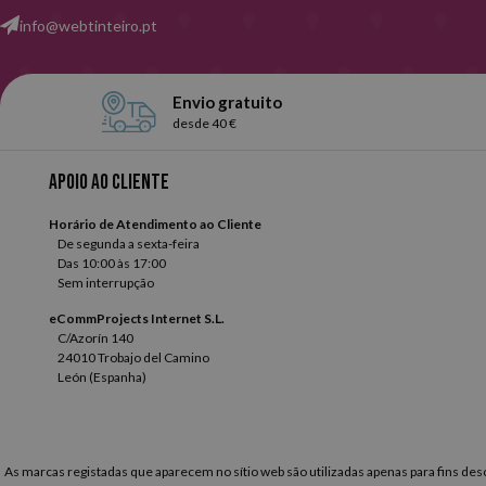
Na Webtinteiro temos uma vasta selecção de agendas para todos os g
info@webtinteiro.pt
ou com fecho de banda elástica, com composição diária ou semanal e
Tudo o que tem de fazer é escolher a que melhor se adapta aos seus 
Envio gratuito
desde 40 €
Apoio ao cliente
Horário de Atendimento ao Cliente
De segunda a sexta-feira
Das 10:00 às 17:00
Sem interrupção
eCommProjects Internet S.L.
C/Azorín 140
24010 Trobajo del Camino
León (Espanha)
As marcas registadas que aparecem no sítio web são utilizadas apenas para fins descr