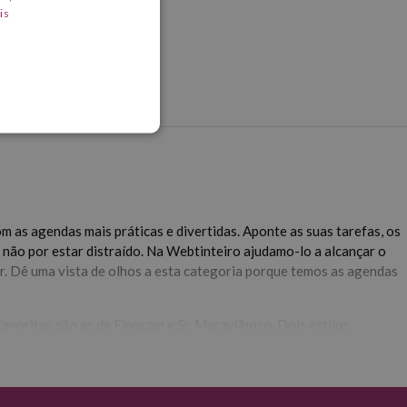
is
m as agendas mais práticas e divertidas. Aponte as suas tarefas, os
e não por estar distraído. Na Webtinteiro ajudamo-lo a alcançar o
r. Dê uma vista de olhos a esta categoria porque temos as agendas
favoritas são as de Finocam e Sr. Maravilhoso. Dois estilos
composição semana a semana.