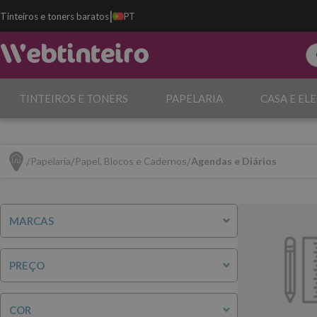
|
Tinteiros e toners baratos
PT
TINTEIROS E TONERS
PAPELARIA
CASA E EL
Papelaria
Papel, Blocos e Cadernos
Agendas e Diários
MARCAS
PREÇO
COR