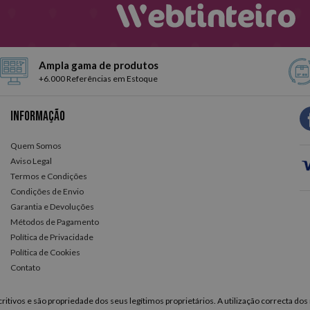
ostos. Espiralado ou cosido, capa dura, com desenhos divertidos che
 em todo o tipo de cores.
gostos e necessidades. Selecione o seu planeador favorito ao melhor
Ampla gama de produtos
+6.000 Referências em Estoque
Informação
Quem Somos
Aviso Legal
Termos e Condições
Condições de Envio
Garantia e Devoluções
Métodos de Pagamento
Política de Privacidade
Política de Cookies
Contato
itivos e são propriedade dos seus legítimos proprietários. A utilização correcta dos