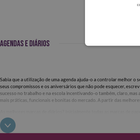
c
AGENDAS E DIÁRIOS
Sabia que a utilização de uma agenda ajuda-o a controlar melhor o se
seus compromissos e os aniversários que não pode esquecer, escreva 
sucesso no trabalho e na escola incentivando-o também, claro, mas 
mais práticas, funcionais e bonitas do mercado. A partir das melhor
As melhores marcas de diários? Inicialmente todas as marcas de pape
diferentes mas semelhantes em qualidade. Ambas as marcas utilizam