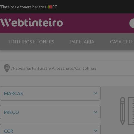
|
Tinteiros e toners baratos
PT
TINTEIROS E TONERS
PAPELARIA
CASA E EL
Papelaria
Pinturas e Artesanato
Cartolinas
MARCAS
PREÇO
COR