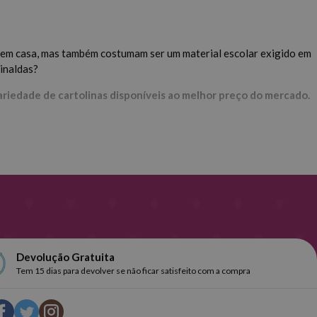
e em casa, mas também costumam ser um material escolar exigido em
rinaldas?
ariedade de cartolinas disponíveis ao melhor preço do mercado.
papel e Oxford são perfeitos para transportar e guardar na mochila
des.
Devolução Gratuita
Tem 15 dias para devolver se não ficar satisfeito com a compra