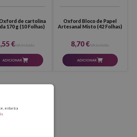
Oxford de cartolina
Oxford Bloco de Papel
da 170 g (10 Folhas)
Artesanal Misto (42 Folhas)
,55 €
8,70 €
IVA incluído
IVA incluído
ADICIONAR
ADICIONAR
e, estará a
is