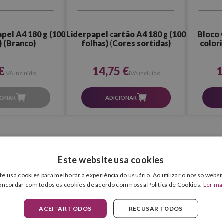
pel A4 180 g (100
Liderpapel cartão A4 180 g (100
Bloco 
) (Branco)
folhas) (Cores sortidas)
colori
€
14,75 €
1
IVA incluído
IVA incluído
IONAR
ADICIONAR
Este website usa cookies
te usa cookies para melhorar a experiência do usuário. Ao utilizar o nosso websit
oncordar com todos os cookies de acordo com nossa Política de Cookies.
Ler ma
ACEITAR TODOS
RECUSAR TODOS