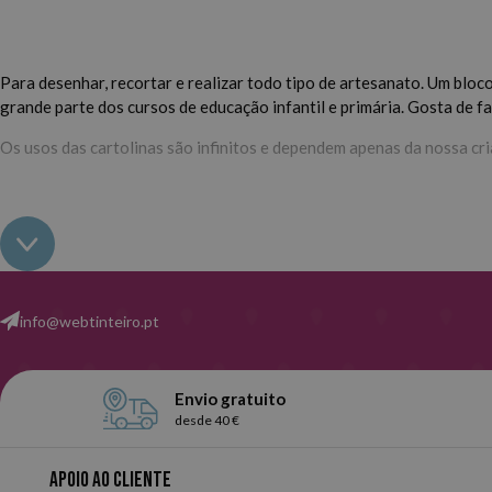
Para desenhar, recortar e realizar todo tipo de artesanato. Um blo
grande parte dos cursos de educação infantil e primária. Gosta de f
Os usos das cartolinas são infinitos e dependem apenas da nossa cri
Nesta Webtinteiro, encontrará cartolinas brancas e coloridas d
sem estragar, danificar ou dobrar a cartolina. Dê uma olhada e esco
info@webtinteiro.pt
Envio gratuito
desde 40 €
Apoio ao cliente