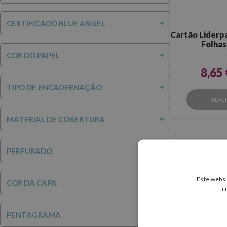
CERTIFICADO BLUE ANGEL
Cartão Liderpa
Folhas
COR DO PAPEL
8,65 
TIPO DE ENCADERNAÇÃO
ADIC
MATERIAL DE COBERTURA
PERFURADO
Este websi
COR DA CAPA
c
PENTAGRAMA