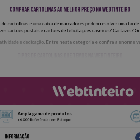
Comprar cartolinas ao melhor preço na Webtinteiro
co de cartolinas e uma caixa de marcadores podem resolver uma tard
azer cartões postais e cartões de felicitações caseiros? Cartazes? G
atividade e dedicação.
Entre nesta categoria e confira a enorme v
Tipos de cartolinas que temos na Webtinteiro
e diferentes gramaturas e marcas.
Os blocos de cartolinas da Lider
lha as cartolinas que melhor se adequam aos seus gostos e necessida
Ampla gama de produtos
+6.000 Referências em Estoque
Informação