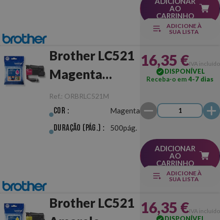
ADICIONAR
AO
CARRINHO
ADICIONE À
SUA LISTA
Brother LC521
16,35 €
IVA incluído
Magenta
DISPONÍVEL
Receba-o em
4-7 dias
Original
Ref.:
ORBRLC521M
Cor :
Magenta
Duração (pág.) :
500pág.
ADICIONAR
AO
CARRINHO
ADICIONE À
SUA LISTA
Brother LC521
16,35 €
IVA incluído
DISPONÍVEL