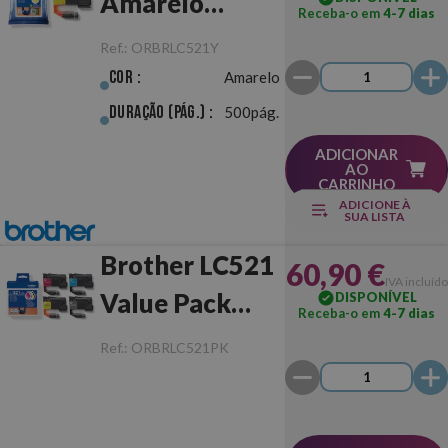
Amarelo
Receba-o em
4-7 dias
Original
Ref.:
ORBRLC521Y
Cor :
Amarelo
Duração (pág.) :
500pág.
ADICIONAR
AO
CARRINHO
ADICIONE À
SUA LISTA
Brother LC521
60,90 €
IVA incluído
Value Pack
DISPONÍVEL
Receba-o em
4-7 dias
Original
Ref.:
ORBRLC521PK