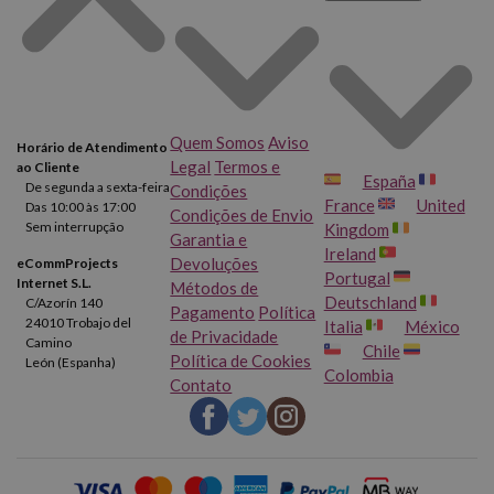
Quem Somos
Aviso
Horário de Atendimento
Legal
Termos e
ao Cliente
España
De segunda a sexta-feira
Condições
France
United
Das 10:00 às 17:00
Condições de Envio
Sem interrupção
Kingdom
Garantia e
Ireland
Devoluções
eCommProjects
Portugal
Internet S.L.
Métodos de
Deutschland
C/Azorín 140
Pagamento
Política
24010 Trobajo del
Italia
México
de Privacidade
Camino
Chile
Política de Cookies
León (Espanha)
Colombia
Contato