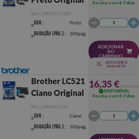
Receba-o em
4-7 dias
Ref.:
ORBRLC521BK
Cor :
Preto
Duração (pág.) :
500pág.
ADICIONAR
AO
CARRINHO
ADICIONE À
SUA LISTA
Brother LC521
16,35 €
IVA incluído
Ciano Original
DISPONÍVEL
Receba-o em
4-7 dias
Ref.:
ORBRLC521C
Cor :
Ciano
Duração (pág.) :
500pág.