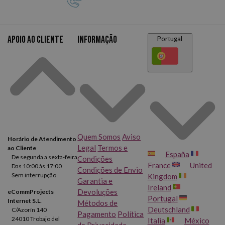
Apoio ao cliente
Informação
Portugal
Quem Somos
Aviso
Horário de Atendimento
Legal
Termos e
ao Cliente
España
De segunda a sexta-feira
Condições
France
United
Das 10:00 às 17:00
Condições de Envio
Sem interrupção
Kingdom
Garantia e
Ireland
Devoluções
eCommProjects
Portugal
Internet S.L.
Métodos de
Deutschland
C/Azorín 140
Pagamento
Política
24010 Trobajo del
Italia
México
de Privacidade