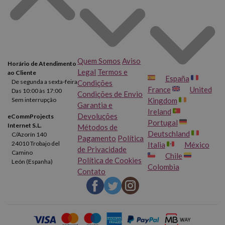
Quem Somos
Aviso
Horário de Atendimento
Legal
Termos e
ao Cliente
España
De segunda a sexta-feira
Condições
France
United
Das 10:00 às 17:00
Condições de Envio
Sem interrupção
Kingdom
Garantia e
Ireland
Devoluções
eCommProjects
Portugal
Internet S.L.
Métodos de
Deutschland
C/Azorín 140
Pagamento
Política
24010 Trobajo del
Italia
México
de Privacidade
Camino
Chile
Política de Cookies
León (Espanha)
Colombia
Contato