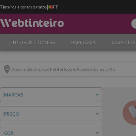
|
Tinteiros e toners baratos
PT
TINTEIROS E TONERS
PAPELARIA
CASA E EL
Casa e Electrónica
Periféricos e Acessórios para PC
MARCAS
PREÇO
COR