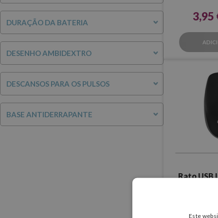
3,95 
DURAÇÃO DA BATERIA
ADIC
DESENHO AMBIDEXTRO
DESCANSOS PARA OS PULSOS
BASE ANTIDERRAPANTE
Rato USB 
10,15
Este websi