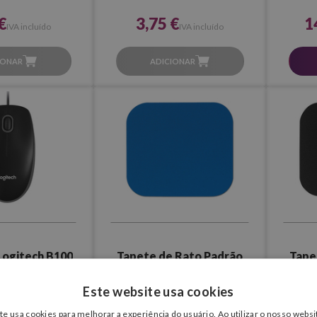
€
3,75 €
1
IVA incluído
IVA incluído
IONAR
ADICIONAR
Logitech B100
Tapete de Rato Padrão
Tape
Fellowes (Azul)
F
Este website usa cookies
 €
1,80 €
1
IVA incluído
IVA incluído
te usa cookies para melhorar a experiência do usuário. Ao utilizar o nosso websit