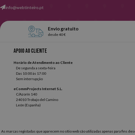
info@webtinteiro.pt
Envio gratuito
desde 40 €
Apoio ao cliente
Horário de Atendimento ao Cliente
De segunda a sexta-feira
Das 10:00 às 17:00
Sem interrupção
eCommProjects Internet S.L.
C/Azorín 140
24010 Trobajo del Camino
León (Espanha)
As marcas registadas que aparecem no sítio web são utilizadas apenas para fins descr