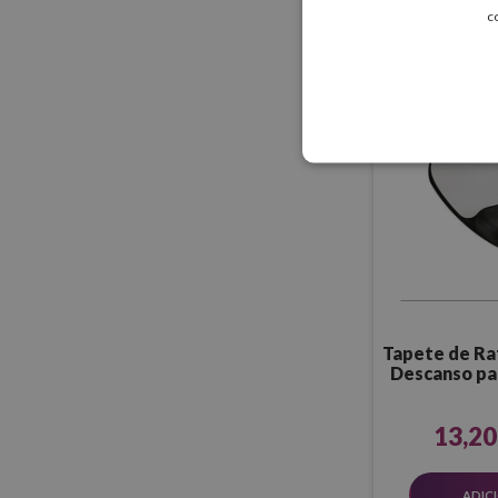
c
ADIC
Tapete de Ra
Descanso par
13,20
ADIC