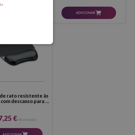
is
ADICIONAR
ADICIONAR
de rato resistente às
com descanso para os
pulsos (preto)
7,25 €
IVA incluído
ADICIONAR