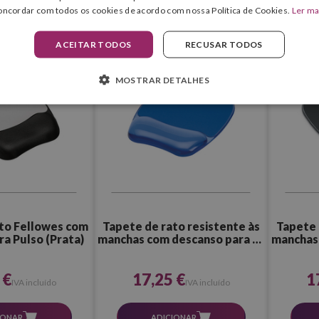
oncordar com todos os cookies de acordo com nossa Política de Cookies.
Ler ma
IONAR
ADICIONAR
ACEITAR TODOS
RECUSAR TODOS
MOSTRAR DETALHES
to Fellowes com
Tapete de rato resistente às
Tapete 
a Pulso (Prata)
manchas com descanso para os
manchas 
pulsos (azul)
 €
17,25 €
1
IVA incluído
IVA incluído
IONAR
ADICIONAR