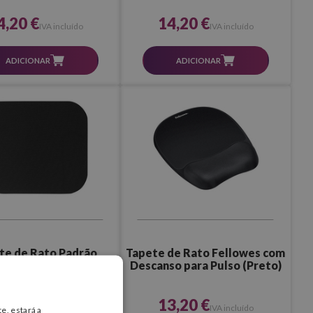
4,20 €
14,20 €
IVA incluído
IVA incluído
ADICIONAR
ADICIONAR
te de Rato Padrão
Tapete de Rato Fellowes com
ellowes (Preto)
Descanso para Pulso (Preto)
,80 €
13,20 €
IVA incluído
IVA incluído
e, estará a