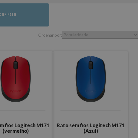
 DE RATO
Ordenar por:
m fios Logitech M171
Rato sem fios Logitech M171
(vermelho)
(Azul)