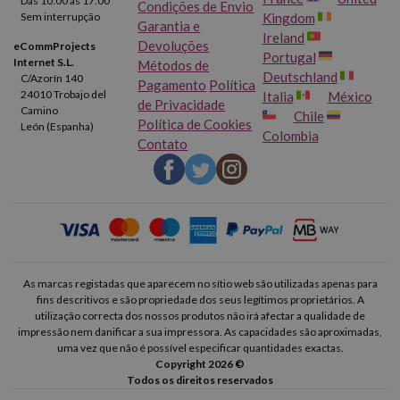
Das 10:00 às 17:00
Condições de Envio
Sem interrupção
Kingdom
Garantia e
Ireland
Devoluções
eCommProjects
Portugal
Internet S.L.
Métodos de
Deutschland
C/Azorín 140
Pagamento
Política
24010 Trobajo del
Italia
México
de Privacidade
Camino
Chile
Política de Cookies
León (Espanha)
Colombia
Contato
As marcas registadas que aparecem no sítio web são utilizadas apenas para
fins descritivos e são propriedade dos seus legítimos proprietários. A
utilização correcta dos nossos produtos não irá afectar a qualidade de
impressão nem danificar a sua impressora. As capacidades são aproximadas,
uma vez que não é possível especificar quantidades exactas.
Copyright 2026 ©
Todos os direitos reservados