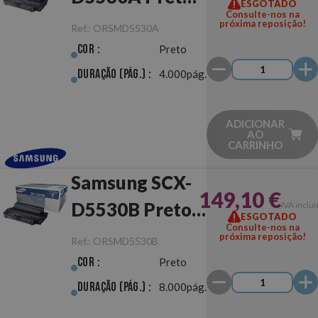
ESGOTADO
Consulte-nos na
Original
próxima reposição!
Ref.:
ORSMD5530A
Cor :
Preto
Duração (pág.) :
4.000pág.
ADICIONAR
AO
CARRINHO
Samsung SCX-
149,10 €
D5530B Preto
IVA inclu
ESGOTADO
Consulte-nos na
Original
próxima reposição!
Ref.:
ORSMD5530B
Cor :
Preto
Duração (pág.) :
8.000pág.