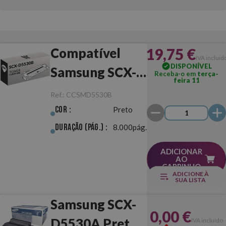
19,75 €
Compatível
IVA incluíd
DISPONÍVEL
Samsung SCX-
Receba-o em
terça-
feira 11
D5530B Preto
Ref.:
CCSMD5530B
Cor :
Preto
Duração (pág.) :
8.000pág.
ADICIONAR
AO
CARRINHO
ADICIONE À
SUA LISTA
Samsung SCX-
0,00 €
D5530A Preto
IVA incluído