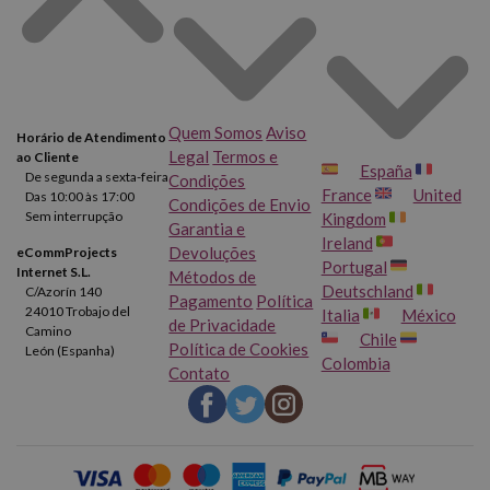
Quem Somos
Aviso
Horário de Atendimento
Legal
Termos e
ao Cliente
España
De segunda a sexta-feira
Condições
France
United
Das 10:00 às 17:00
Condições de Envio
Sem interrupção
Kingdom
Garantia e
Ireland
Devoluções
eCommProjects
Portugal
Internet S.L.
Métodos de
Deutschland
C/Azorín 140
Pagamento
Política
24010 Trobajo del
Italia
México
de Privacidade
Camino
Chile
Política de Cookies
León (Espanha)
Colombia
Contato