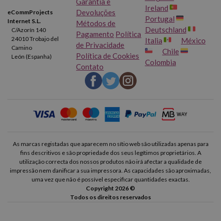
Garantia e
Ireland
Devoluções
eCommProjects
Portugal
Internet S.L.
Métodos de
Deutschland
C/Azorín 140
Pagamento
Política
24010 Trobajo del
Italia
México
de Privacidade
Camino
Chile
Política de Cookies
León (Espanha)
Colombia
Contato
As marcas registadas que aparecem no sítio web são utilizadas apenas para
fins descritivos e são propriedade dos seus legítimos proprietários. A
utilização correcta dos nossos produtos não irá afectar a qualidade de
impressão nem danificar a sua impressora. As capacidades são aproximadas,
uma vez que não é possível especificar quantidades exactas.
Copyright 2026 ©
Todos os direitos reservados