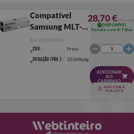
Compatível
28,70 €
IVA incluí
Samsung MLT-
DISPONÍVEL
Receba-o em
4-7 dias
D707L Preto
Ref.:
CCSMD707L
Cor :
Preto
Duração (pág.) :
10.000pág.
ADICIONAR
AO
CARRINHO
ADICIONE À
SUA LISTA
info@webtinteiro.pt