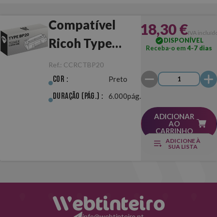
Compatível
18,30 €
IVA incluíd
Ricoh Type
DISPONÍVEL
Receba-o em
4-7 dias
BP20 Preto
Ref.:
CCRCTBP20
Cor :
Preto
Duração (pág.) :
6.000pág.
ADICIONAR
AO
CARRINHO
ADICIONE À
SUA LISTA
info@webtinteiro.pt