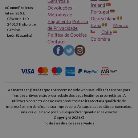
Garantia e
Ireland
Devoluções
eCommProjects
Portugal
Internet S.L.
Métodos de
Deutschland
C/Azorín 140
Pagamento
Política
24010 Trobajo del
Italia
México
de Privacidade
Camino
Chile
Política de Cookies
León (Espanha)
Colombia
Contato
As marcas registadas que aparecem no sítio web são utilizadas apenas para
fins descritivos e são propriedade dos seus legítimos proprietários. A
utilização correcta dos nossos produtos não irá afectar a qualidade de
impressão nem danificar a sua impressora. As capacidades são aproximadas,
uma vez que não é possível especificar quantidades exactas.
Copyright 2026 ©
Todos os direitos reservados