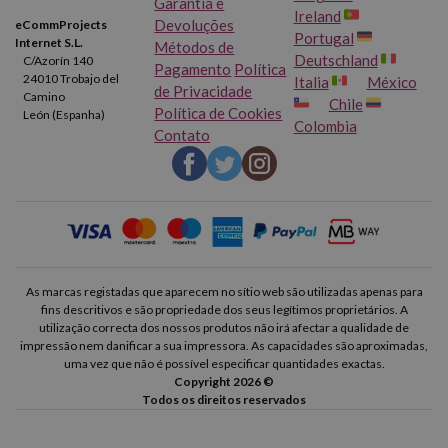
Garantia e
Ireland
Devoluções
eCommProjects
Portugal
Internet S.L.
Métodos de
Deutschland
C/Azorín 140
Pagamento
Política
24010 Trobajo del
Italia
México
de Privacidade
Camino
Chile
Política de Cookies
León (Espanha)
Colombia
Contato
As marcas registadas que aparecem no sítio web são utilizadas apenas para
fins descritivos e são propriedade dos seus legítimos proprietários. A
utilização correcta dos nossos produtos não irá afectar a qualidade de
impressão nem danificar a sua impressora. As capacidades são aproximadas,
uma vez que não é possível especificar quantidades exactas.
Copyright 2026 ©
Todos os direitos reservados