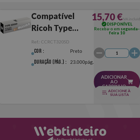
15,70 €
Compatível
IVA incluí
DISPONÍVEL
Ricoh Type
Receba-o em
segunda-
feira 10
3205D Preto
Ref.:
CCRCT3205D
Cor :
Preto
Duração (pág.) :
23.000pág.
ADICIONAR
AO
CARRINHO
ADICIONE À
SUA LISTA
info@webtinteiro.pt