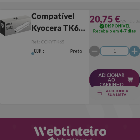
Compatível
20,75 €
IVA incluído
Kyocera TK65
DISPONÍVEL
Receba-o em
4-7 dias
Preto
Ref.:
CCKYTK65
Cor :
Preto
ADICIONAR
AO
CARRINHO
ADICIONE À
SUA LISTA
info@webtinteiro.pt