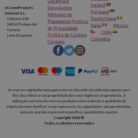
Garantia e
Ireland
Devoluções
eCommProjects
Portugal
Internet S.L.
Métodos de
Deutschland
C/Azorín 140
Pagamento
Política
24010 Trobajo del
Italia
México
de Privacidade
Camino
Chile
Política de Cookies
León (Espanha)
Colombia
Contato
As marcas registadas que aparecem no sítio web são utilizadas apenas para
fins descritivos e são propriedade dos seus legítimos proprietários. A
utilização correcta dos nossos produtos não irá afectar a qualidade de
impressão nem danificar a sua impressora. As capacidades são aproximadas,
uma vez que não é possível especificar quantidades exactas.
Copyright 2026 ©
Todos os direitos reservados