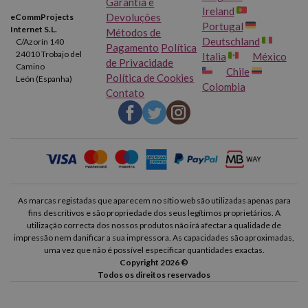
Garantia e
Ireland
Devoluções
eCommProjects
Portugal
Internet S.L.
Métodos de
Deutschland
C/Azorín 140
Pagamento
Política
24010 Trobajo del
Italia
México
de Privacidade
Camino
Chile
Política de Cookies
León (Espanha)
Colombia
Contato
As marcas registadas que aparecem no sítio web são utilizadas apenas para
fins descritivos e são propriedade dos seus legítimos proprietários. A
utilização correcta dos nossos produtos não irá afectar a qualidade de
impressão nem danificar a sua impressora. As capacidades são aproximadas,
uma vez que não é possível especificar quantidades exactas.
Copyright 2026 ©
Todos os direitos reservados