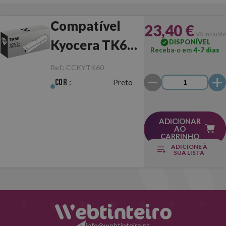
Compatível
23,40 €
IVA incluído
Kyocera TK60
DISPONÍVEL
Receba-o em
4-7 dias
Preto
Ref.:
CCKYTK60
Cor :
Preto
ADICIONAR
AO
CARRINHO
ADICIONE À
SUA LISTA
info@webtinteiro.pt