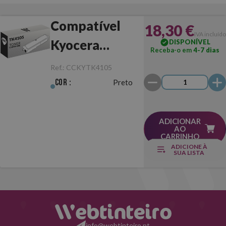
Compatível
18,30 €
IVA incluído
Kyocera
DISPONÍVEL
Receba-o em
4-7 dias
TK4105 Preto
Ref.:
CCKYTK4105
Cor :
Preto
ADICIONAR
AO
CARRINHO
ADICIONE À
SUA LISTA
info@webtinteiro.pt