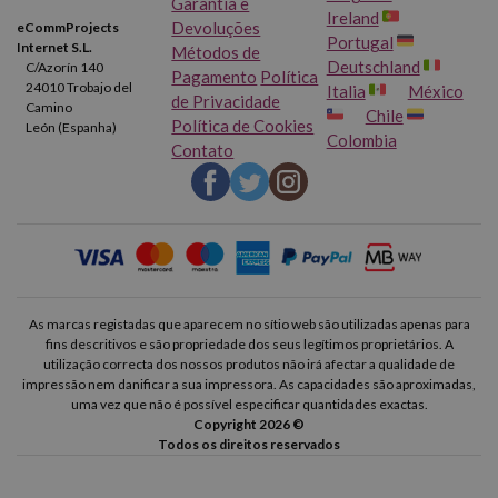
Garantia e
Ireland
Devoluções
eCommProjects
Portugal
Internet S.L.
Métodos de
Deutschland
C/Azorín 140
Pagamento
Política
24010 Trobajo del
Italia
México
de Privacidade
Camino
Chile
Política de Cookies
León (Espanha)
Colombia
Contato
As marcas registadas que aparecem no sítio web são utilizadas apenas para
fins descritivos e são propriedade dos seus legítimos proprietários. A
utilização correcta dos nossos produtos não irá afectar a qualidade de
impressão nem danificar a sua impressora. As capacidades são aproximadas,
uma vez que não é possível especificar quantidades exactas.
Copyright 2026 ©
Todos os direitos reservados