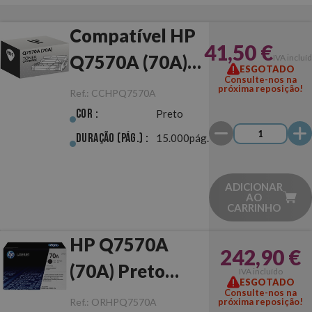
Compatível HP
41,50 €
Q7570A (70A)
IVA incluí
ESGOTADO
Consulte-nos na
Preto
próxima reposição!
Ref.:
CCHPQ7570A
Cor :
Preto
Duração (pág.) :
15.000pág.
ADICIONAR
AO
CARRINHO
HP Q7570A
242,90 €
(70A) Preto
IVA incluído
ESGOTADO
Original
Consulte-nos na
Ref.:
ORHPQ7570A
próxima reposição!