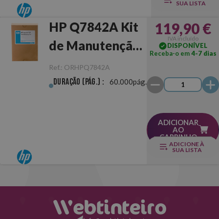
SUA LISTA
HP Q7842A Kit
119,90 €
IVA incluído
de Manutenção
DISPONÍVEL
Receba-o em
4-7 dias
do ADF
Ref.:
ORHPQ7842A
Duração (pág.) :
60.000pág.
ADICIONAR
AO
CARRINHO
ADICIONE À
SUA LISTA