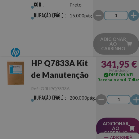
Cor :
Preto
Duração (pág.) :
15.000pág.
ADICIONAR
AO
CARRINHO
HP Q7833A Kit
341,95 €
IVA incluído
de Manutenção
DISPONÍVEL
Receba-o em
4-7 dia
Ref.:
ORHPQ7833A
Duração (pág.) :
200.000pág.
ADICIONAR
AO
CARRINHO
ADICIONE À