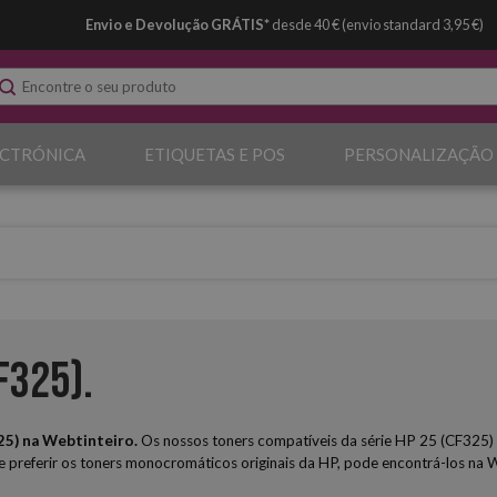
Envio e Devolução GRÁTIS*
desde 40 € (envio standard 3,95 €)
ECTRÓNICA
ETIQUETAS E POS
PERSONALIZAÇÃO
F325).
5) na Webtinteiro.
Os nossos toners compatíveis da série HP 25 (CF325)
Se preferir os toners monocromáticos originais da HP, pode encontrá-los na 