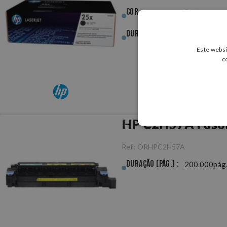
Cor :
Preto
Duração (pág.) :
40.000pág.
Este websi
c
HP C2H57A Fuso
Ref.:
ORHPC2H57A
Duração (pág.) :
200.000pág