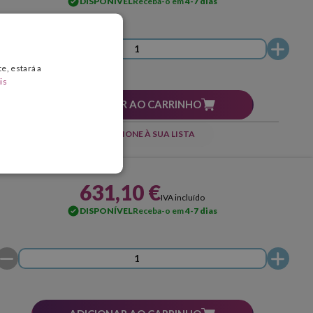
DISPONÍVEL
Receba-o em
4-7 dias
e, estará a
is
ADICIONAR AO CARRINHO
ADICIONE À SUA LISTA
631,10 €
IVA incluído
DISPONÍVEL
Receba-o em
4-7 dias