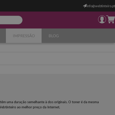
info@webtinteiro.pt
IMPRESSÃO
BLOG
 têm uma duração semelhante à dos originais. O toner é da mesma
Webtinteiro ao melhor preço da Internet.