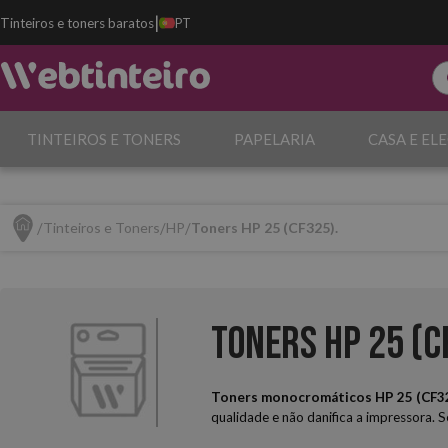
|
Tinteiros e toners baratos
PT
TINTEIROS E TONERS
PAPELARIA
CASA E EL
Tinteiros e Toners
HP
Toners HP 25 (CF325).
Toners HP 25 (C
Toners monocromáticos HP 25 (CF32
qualidade e não danifica a impressora. 