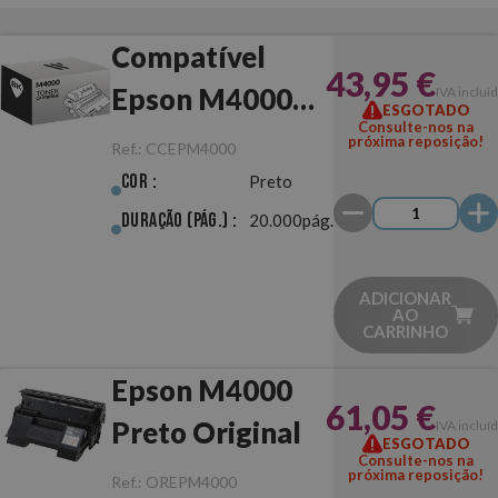
Compatível
43,95 €
Epson M4000
IVA incluí
ESGOTADO
Consulte-nos na
Preto
próxima reposição!
Ref.:
CCEPM4000
Cor :
Preto
Duração (pág.) :
20.000pág.
ADICIONAR
AO
CARRINHO
Epson M4000
61,05 €
Preto Original
IVA incluí
ESGOTADO
Consulte-nos na
próxima reposição!
Ref.:
OREPM4000