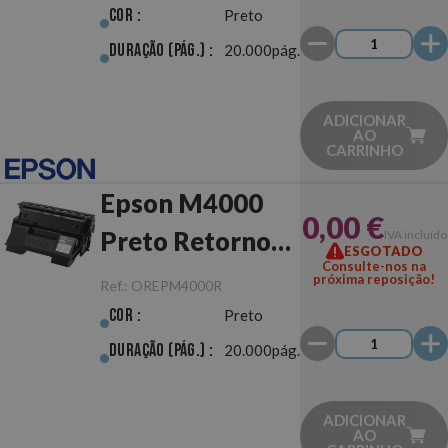
Cor :
Preto
Duração (pág.) :
20.000pág.
ADICIONAR
AO
CARRINHO
Epson M4000
0,00 €
Preto Retorno
IVA incluído
ESGOTADO
Consulte-nos na
Original
próxima reposição!
Ref.:
OREPM4000R
Cor :
Preto
Duração (pág.) :
20.000pág.
ADICIONAR
AO