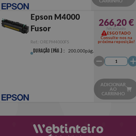
CARRINHO
Epson M4000
266,20 €
Fusor
IVA incluído
ESGOTADO
Consulte-nos na
Ref.:
OREPM4000FS
próxima reposição!
Duração (pág.) :
200.000pág.
ADICIONAR
AO
CARRINHO