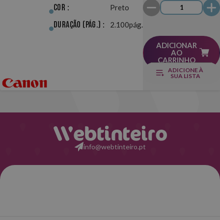
Cor :
Preto
Duração (pág.) :
2.100pág.
ADICIONAR
AO
CARRINHO
ADICIONE À
SUA LISTA
info@webtinteiro.pt