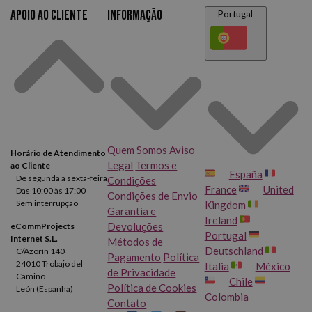
Apoio ao cliente
Informação
Portugal
Quem Somos
Aviso
Horário de Atendimento
Legal
Termos e
ao Cliente
España
De segunda a sexta-feira
Condições
France
United
Das 10:00 às 17:00
Condições de Envio
Sem interrupção
Kingdom
Garantia e
Ireland
Devoluções
eCommProjects
Portugal
Internet S.L.
Métodos de
Deutschland
C/Azorín 140
Pagamento
Política
24010 Trobajo del
Italia
México
de Privacidade
Camino
Chile
Política de Cookies
León (Espanha)
Colombia
Contato