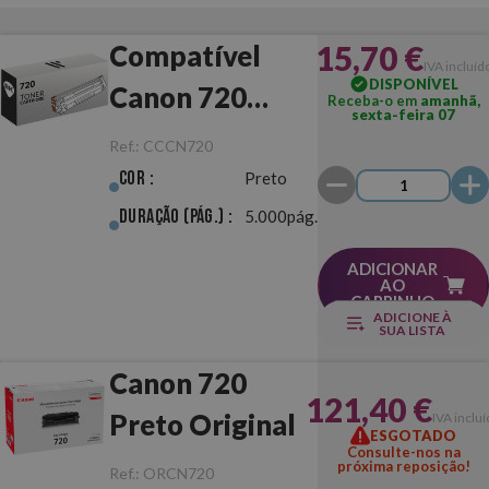
15,70 €
Compatível
IVA incluíd
DISPONÍVEL
Canon 720
Receba-o em
amanhã,
sexta-feira 07
Preto
Ref.:
CCCN720
Cor :
Preto
Duração (pág.) :
5.000pág.
ADICIONAR
AO
CARRINHO
ADICIONE À
SUA LISTA
Canon 720
121,40 €
Preto Original
IVA inclu
ESGOTADO
Consulte-nos na
próxima reposição!
Ref.:
ORCN720