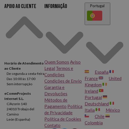
Apoio ao cliente
Informação
Portugal
Quem Somos
Aviso
Horário de Atendimento
Legal
Termos e
ao Cliente
España
De segunda a sexta-feira
Condições
France
United
Das 10:00 às 17:00
Condições de Envio
Sem interrupção
Kingdom
Garantia e
Ireland
Devoluções
eCommProjects
Portugal
Internet S.L.
Métodos de
Deutschland
C/Azorín 140
Pagamento
Política
24010 Trobajo del
Italia
México
de Privacidade
Camino
Chile
Política de Cookies
León (Espanha)
Colombia
Contato