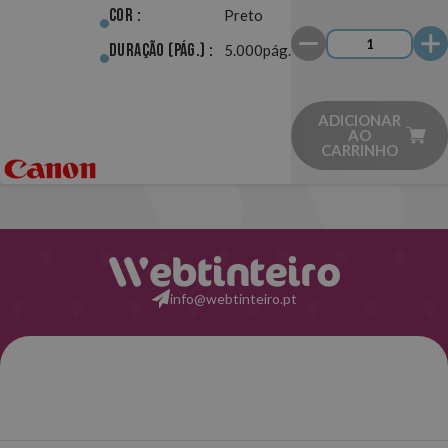
Cor :
Preto
Duração (pág.) :
5.000pág.
ADICIONAR
AO
CARRINHO
info@webtinteiro.pt