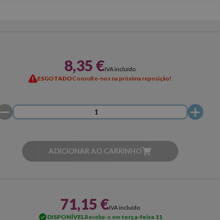
8,35 €
IVA incluído
ESGOTADO
Consulte-nos na próxima reposição!
ADICIONAR AO CARRINHO
71,15 €
IVA incluído
DISPONÍVEL
Receba-o em
terça-feira 11