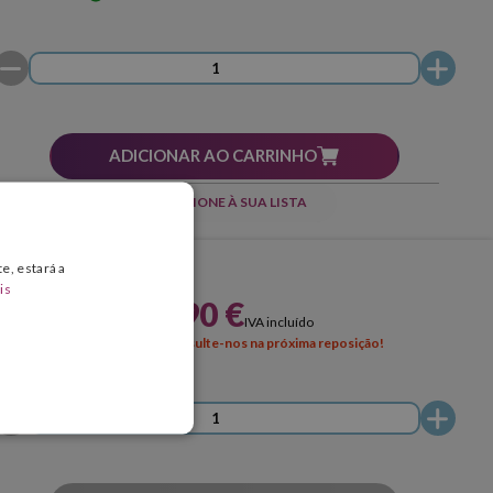
ADICIONAR AO CARRINHO
ADICIONE À SUA LISTA
e, estará a
is
49,90 €
IVA incluído
ESGOTADO
Consulte-nos na próxima reposição!