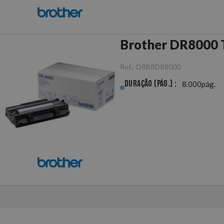
B
Ref.:
ORBRDR8000
Duração (pág.) :
8.000pág.