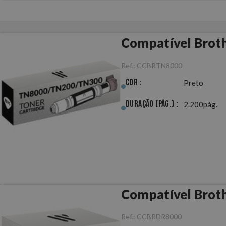
Compatível Bro
Ref.:
CCBRTN8000
Cor :
Preto
Duração (pág.) :
2.200pág.
Compatível Brot
Ref.:
CCBRDR8000