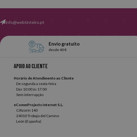
info@webtinteiro.pt
Envio gratuito
desde 40 €
Apoio ao cliente
Horário de Atendimento ao Cliente
De segunda a sexta-feira
Das 10:00 às 17:00
Sem interrupção
eCommProjects Internet S.L.
C/Azorín 140
24010 Trobajo del Camino
León (Espanha)