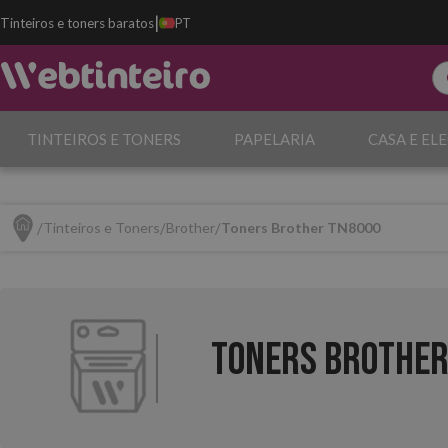
|
Tinteiros e toners baratos
PT
TINTEIROS E TONERS
PAPELARIA
CASA E EL
Tinteiros e Toners
Brother
Toners Brother TN8000
Toners Brother