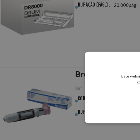
Duração (pág.) :
20.000pág.
Brother TN8000 P
Este websi
c
Ref.:
ORBRTN8000
Cor :
Preto
Duração (pág.) :
2.200pág.