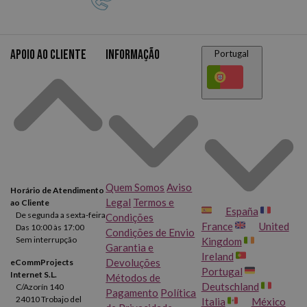
Apoio ao cliente
Informação
Portugal
Quem Somos
Aviso
Horário de Atendimento
Legal
Termos e
ao Cliente
España
De segunda a sexta-feira
Condições
France
United
Das 10:00 às 17:00
Condições de Envio
Sem interrupção
Kingdom
Garantia e
Ireland
Devoluções
eCommProjects
Portugal
Internet S.L.
Métodos de
Deutschland
C/Azorín 140
Pagamento
Política
24010 Trobajo del
Italia
México