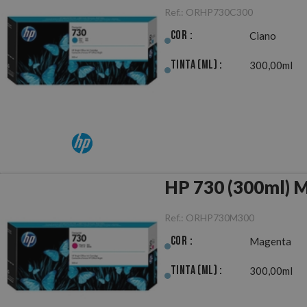
Ref.:
ORHP730C300
Cor :
Ciano
Tinta (ml) :
300,00ml
HP 730 (300ml) M
Ref.:
ORHP730M300
Cor :
Magenta
Tinta (ml) :
300,00ml