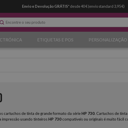
Envio e Devolução GRÁTIS*
desde 40 € (envio standard 3,95 €)
ECTRÓNICA
ETIQUETAS E POS
PERSONALIZAÇÃO
0
 cartuchos de tinta de grande formato da série
HP
730
. Cartuchos de tint
 impressão usando tinteiros
HP 730
compatíveis ou originais é muito fácil
.