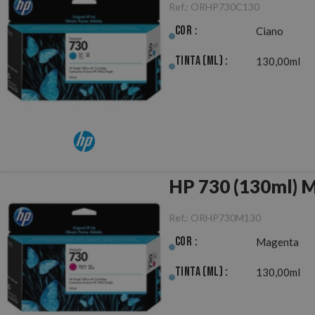
Ref.:
ORHP730C130
Cor :
Ciano
Tinta (ml) :
130,00ml
HP 730 (130ml) M
Ref.:
ORHP730M130
Cor :
Magenta
Tinta (ml) :
130,00ml