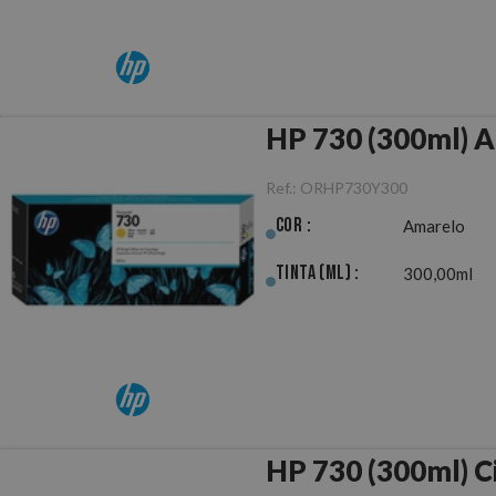
HP 730 (300ml) A
Ref.:
ORHP730Y300
Cor :
Amarelo
Tinta (ml) :
300,00ml
HP 730 (300ml) C