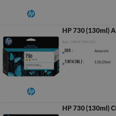
HP 730 (130ml) A
Ref.:
ORHP730Y130
Cor :
Amarelo
Tinta (ml) :
130,00ml
HP 730 (130ml) C