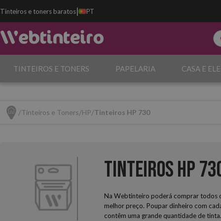
|
Tinteiros e toners baratos
PT
TINTEIROS E TONERS
PAPELARIA
CASA E EL
Tinteiros e Toners
HP
Tinteiros HP 730
Tinteiros HP 73
Na Webtinteiro poderá comprar todos os
melhor preço. Poupar dinheiro com cada
contêm uma grande quantidade de tinta