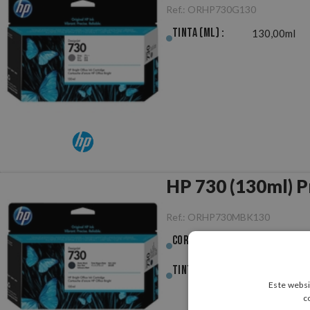
Ref.:
ORHP730G130
Tinta (ml) :
130,00ml
HP 730 (130ml) P
Ref.:
ORHP730MBK130
Cor :
Preto Mate
Tinta (ml) :
130,00ml
Este websi
c