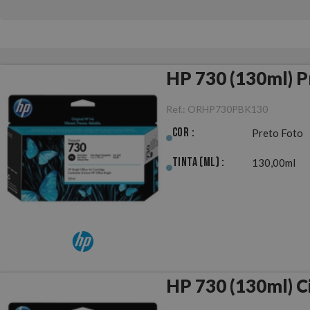
HP 730 (130ml) P
Ref.:
ORHP730PBK130
Cor :
Preto Foto
Tinta (ml) :
130,00ml
HP 730 (130ml) C