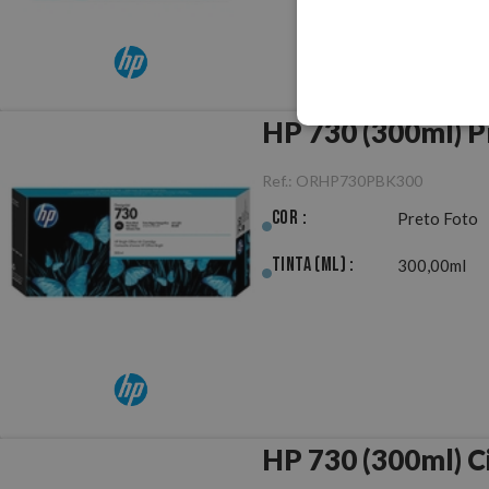
HP 730 (300ml) P
Ref.:
ORHP730PBK300
Cor :
Preto Foto
Tinta (ml) :
300,00ml
HP 730 (300ml) C