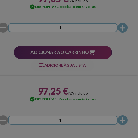
IVA incluído
DISPONÍVEL
Receba-o em
4-7 dias
ADICIONAR AO CARRINHO
ADICIONE À SUA LISTA
97,25 €
IVA incluído
DISPONÍVEL
Receba-o em
4-7 dias