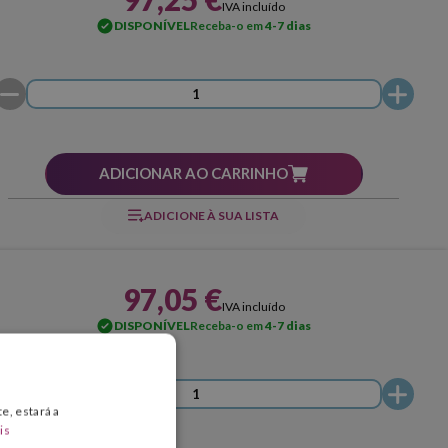
IVA incluído
DISPONÍVEL
Receba-o em
4-7 dias
ADICIONAR AO CARRINHO
ADICIONE À SUA LISTA
97,05 €
IVA incluído
DISPONÍVEL
Receba-o em
4-7 dias
e, estará a
is