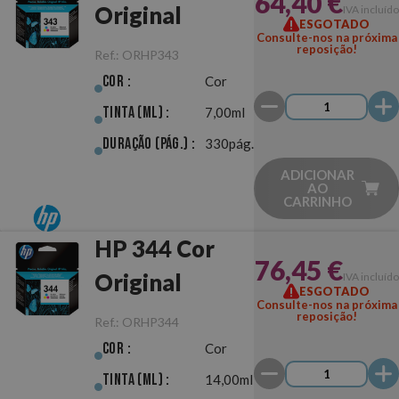
64,40 €
Original
IVA incluído
ESGOTADO
Consulte-nos na próxima
reposição!
Ref.:
ORHP343
Cor :
Cor
Tinta (ml) :
7,00ml
Duração (pág.) :
330pág.
ADICIONAR
AO
CARRINHO
HP 344 Cor
76,45 €
Original
IVA incluído
ESGOTADO
Consulte-nos na próxima
reposição!
Ref.:
ORHP344
Cor :
Cor
Tinta (ml) :
14,00ml