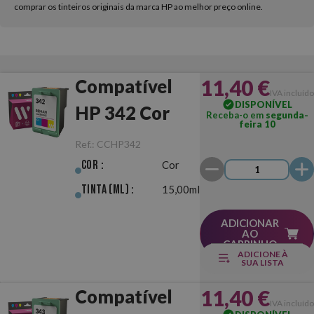
comprar os tinteiros originais da marca HP ao melhor preço online.
11,40 €
Compatível
IVA incluído
DISPONÍVEL
HP 342 Cor
Receba-o em
segunda-
feira 10
Ref.:
CCHP342
Cor :
Cor
Tinta (ml) :
15,00ml
ADICIONAR
AO
CARRINHO
ADICIONE À
SUA LISTA
11,40 €
Compatível
IVA incluído