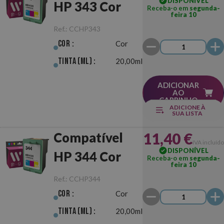
DISPONÍVEL
HP 343 Cor
Receba-o em
segunda-
feira 10
Ref.:
CCHP343
Cor :
Cor
Tinta (ml) :
20,00ml
ADICIONAR
AO
CARRINHO
ADICIONE À
SUA LISTA
11,40 €
Compatível
IVA incluído
DISPONÍVEL
HP 344 Cor
Receba-o em
segunda-
feira 10
Ref.:
CCHP344
Cor :
Cor
Tinta (ml) :
20,00ml