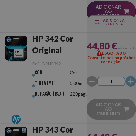
ADICIONAR
AO
CARRINHO
ADICIONE À
SUA LISTA
HP 342 Cor
44,80 €
Original
IVA incluído
ESGOTADO
Consulte-nos na próxima
reposição!
Ref.:
ORHP342
Cor :
Cor
Tinta (ml) :
5,00ml
Duração (pág.) :
220pág.
ADICIONAR
AO
CARRINHO
HP 343 Cor