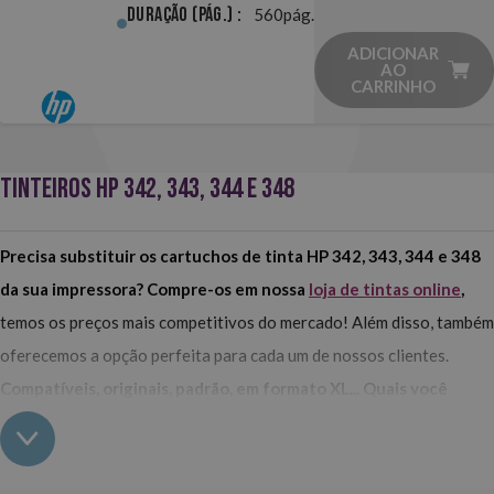
Duração (pág.) :
560pág.
ADICIONAR
AO
CARRINHO
TINTEIROS HP 342, 343, 344 E 348
Precisa substituir os cartuchos de tinta HP 342, 343, 344 e 348
da sua impressora? Compre-os em nossa
loja de tintas online
,
temos os preços mais competitivos do mercado! Além disso, também
oferecemos a opção perfeita para cada um de nossos clientes.
Compatíveis, originais, padrão, em formato XL... Quais você
prefere?
Compre os cartuchos HP 342, 343, 344 e 348 para sua impressora