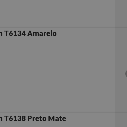
n T6134 Amarelo
n T6138 Preto Mate