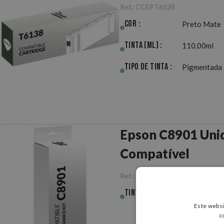
Ref.:
CCEPT6138
Cor :
Preto Mate
Tinta (ml) :
110,00ml
Tipo de Tinta :
Pigmentada
Epson C8901 Unid
Compatível
Ref.:
CCEPC8901
Tinta (ml) :
140,00ml
Este websi
c