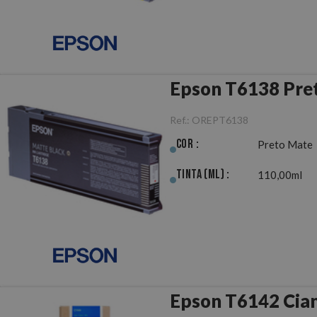
Epson T6138 Pret
Ref.:
OREPT6138
Cor :
Preto Mate
Tinta (ml) :
110,00ml
Epson T6142 Cian