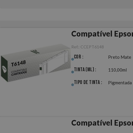
Compatível Epso
Ref.:
CCEPT6148
Cor :
Preto Mate
Tinta (ml) :
110,00ml
Tipo de Tinta :
Pigmentada
Compatível Epso