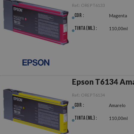
Ref.:
OREPT6133
Cor :
Magenta
Tinta (ml) :
110,00ml
Epson T6134 Ama
Ref.:
OREPT6134
Cor :
Amarelo
Tinta (ml) :
110,00ml