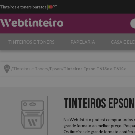
|
Tinteiros e toners baratos
PT
TINTEIROS E TONERS
PAPELARIA
CASA E EL
Tinteiros e Toners
Epson
Tinteiros Epson T613x e T614x
Tinteiros Epson
Na Webtinteiro poderá comprar todos os
grande formato ao melhor preço. Poupa
Os tinteiros de grande formato contêm 