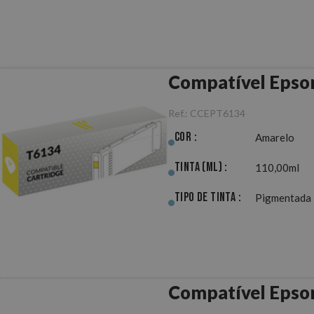
Compatível Epso
Ref.:
CCEPT6134
Cor :
Amarelo
Tinta (ml) :
110,00ml
Tipo de Tinta :
Pigmentada
Compatível Epso