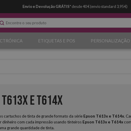
Envio e Devolução GRÁTIS*
desde 40 € (envio standard 3,95 €)
ECTRÓNICA
ETIQUETAS E POS
PERSONALIZAÇÃO
 T613x e T614x
 cartuchos de tinta de grande formato da série
Epson
T613x e T614x
. Ca
r dinheiro com cada impressão usando tinteiros
Epson T613x e T614x
comp
uma grande quantidade de tinta.