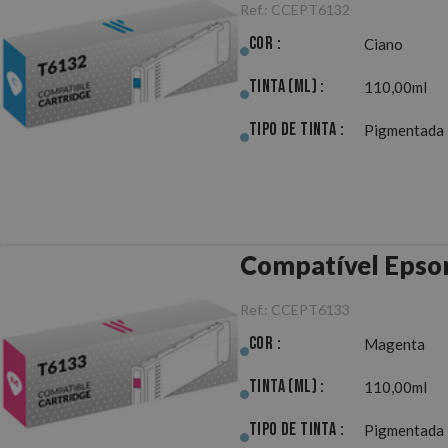
Ref.:
CCEPT6132
Cor :
Ciano
Tinta (ml) :
110,00ml
Tipo de Tinta :
Pigmentada
Compatível Epso
Ref.:
CCEPT6133
Cor :
Magenta
Tinta (ml) :
110,00ml
Tipo de Tinta :
Pigmentada