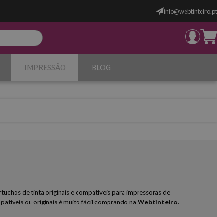
info@webtinteiro.pt
IMPRESSÃO
BLOG
rtuchos de tinta originais e compatíveis para impressoras de
atíveis ou originais é muito fácil comprando na
Webtinteiro
.