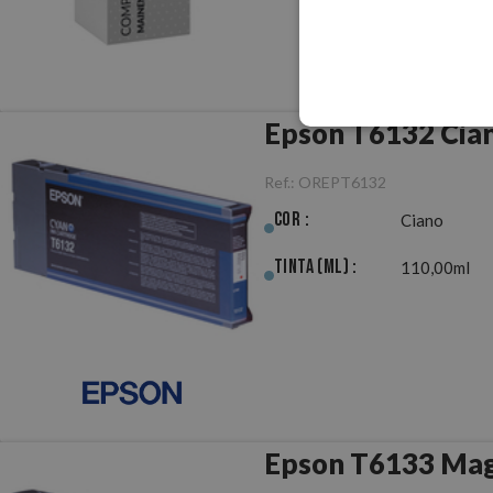
Epson T6132 Cian
Ref.:
OREPT6132
Cor :
Ciano
Tinta (ml) :
110,00ml
Epson T6133 Mag