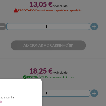
13,05 €
IVA incluído
ESGOTADO
Consulte-nos na próxima reposição!
ADICIONAR AO CARRINHO
18,25 €
IVA incluído
DISPONÍVEL
Receba-o em
4-7 dias
e, estará a
is