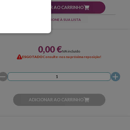
ADICIONAR AO CARRINHO
ADICIONE À SUA LISTA
0,00 €
IVA incluído
ESGOTADO
Consulte-nos na próxima reposição!
ADICIONAR AO CARRINHO