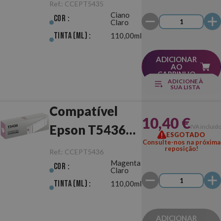
Ciano Claro
Ref.:
CCEPT5435
Ciano
Cor :
Claro
Tinta (ml) :
110,00ml
ADICIONAR
AO
CARRINHO
ADICIONE À
SUA LISTA
Compatível
10,40 €
Epson T5436
IVA incluíd
ESGOTADO
Consulte-nos na próxima
Magenta Claro
reposição!
Ref.:
CCEPT5436
Magenta
Cor :
Claro
Tinta (ml) :
110,00ml
ADICIONAR