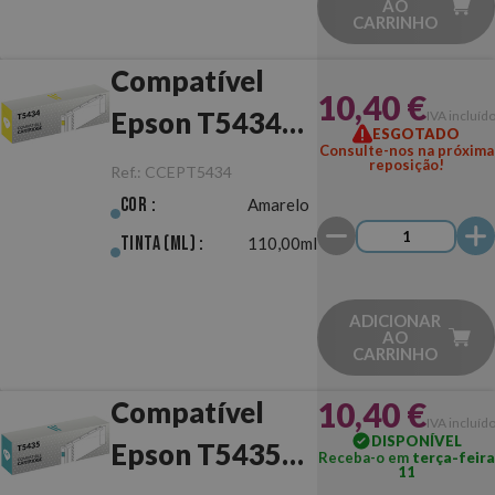
AO
CARRINHO
Compatível
10,40 €
Epson T5434
IVA incluíd
ESGOTADO
Consulte-nos na próxima
Amarelo
reposição!
Ref.:
CCEPT5434
Cor :
Amarelo
Tinta (ml) :
110,00ml
ADICIONAR
AO
CARRINHO
10,40 €
Compatível
IVA incluíd
DISPONÍVEL
Epson T5435
Receba-o em
terça-feira
11