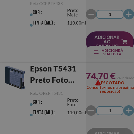
Preto Mate
Ref.:
CCEPT5438
Preto
Cor :
Mate
Tinta (ml) :
110,00ml
ADICIONAR
AO
CARRINHO
ADICIONE À
SUA LISTA
Epson T5431
74,70 €
Preto Foto
IVA incluíd
ESGOTADO
Consulte-nos na próxima
Original
reposição!
Ref.:
OREPT5431
Preto
Cor :
Foto
Tinta (ml) :
110,00ml
ADICIONAR