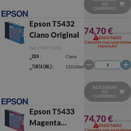
AO
CARRINHO
Epson T5432
74,70 €
Ciano Original
IVA incluíd
ESGOTADO
Consulte-nos na próxima
reposição!
Ref.:
OREPT5432
Cor :
Ciano
Tinta (ml) :
110,00ml
ADICIONAR
AO
CARRINHO
Epson T5433
74,70 €
Magenta
IVA incluíd
ESGOTADO
Consulte-nos na próxima