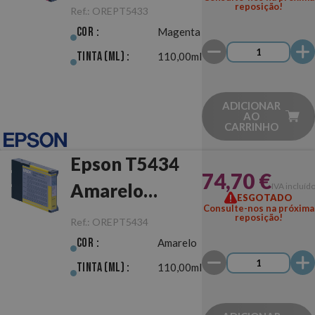
Original
reposição!
Ref.:
OREPT5433
Cor :
Magenta
Tinta (ml) :
110,00ml
ADICIONAR
AO
CARRINHO
Epson T5434
74,70 €
Amarelo
IVA incluíd
ESGOTADO
Consulte-nos na próxima
Original
reposição!
Ref.:
OREPT5434
Cor :
Amarelo
Tinta (ml) :
110,00ml