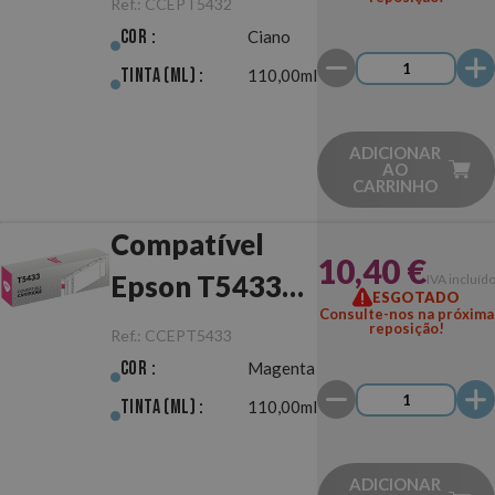
Ref.:
CCEPT5432
Cor :
Ciano
Tinta (ml) :
110,00ml
ADICIONAR
AO
CARRINHO
Compatível
10,40 €
Epson T5433
IVA incluíd
ESGOTADO
Consulte-nos na próxima
Magenta
reposição!
Ref.:
CCEPT5433
Cor :
Magenta
Tinta (ml) :
110,00ml
ADICIONAR