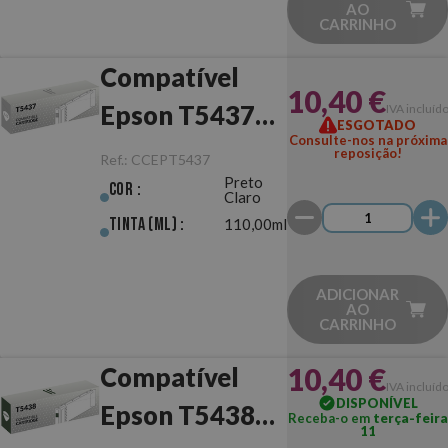
AO
CARRINHO
Compatível
10,40 €
Epson T5437
IVA incluíd
ESGOTADO
Consulte-nos na próxima
Preto Claro
reposição!
Ref.:
CCEPT5437
Preto
Cor :
Claro
Tinta (ml) :
110,00ml
ADICIONAR
AO
CARRINHO
10,40 €
Compatível
IVA incluíd
DISPONÍVEL
Epson T5438
Receba-o em
terça-feira
11