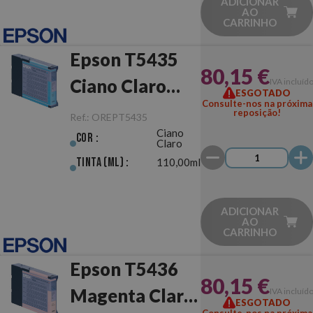
ADICIONAR
AO
CARRINHO
Epson T5435
80,15 €
Ciano Claro
IVA incluíd
ESGOTADO
Consulte-nos na próxima
Original
reposição!
Ref.:
OREPT5435
Ciano
Cor :
Claro
Tinta (ml) :
110,00ml
ADICIONAR
AO
CARRINHO
Epson T5436
80,15 €
Magenta Claro
IVA incluíd
ESGOTADO