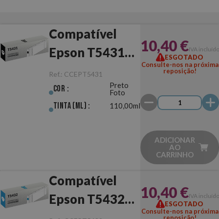
Compatível
10,40 €
Epson T5431
IVA incluíd
ESGOTADO
Consulte-nos na próxima
Preto Foto
reposição!
Ref.:
CCEPT5431
Preto
Cor :
Foto
Tinta (ml) :
110,00ml
ADICIONAR
AO
CARRINHO
Compatível
10,40 €
Epson T5432
IVA incluíd
ESGOTADO
Consulte-nos na próxima
Ciano
reposição!