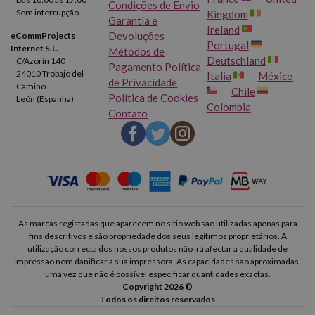
Condições de Envio
Sem interrupção
Kingdom
Garantia e
Ireland
Devoluções
eCommProjects
Portugal
Internet S.L.
Métodos de
Deutschland
C/Azorín 140
Pagamento
Política
24010 Trobajo del
Italia
México
de Privacidade
Camino
Chile
Política de Cookies
León (Espanha)
Colombia
Contato
As marcas registadas que aparecem no sítio web são utilizadas apenas para
fins descritivos e são propriedade dos seus legítimos proprietários. A
utilização correcta dos nossos produtos não irá afectar a qualidade de
impressão nem danificar a sua impressora. As capacidades são aproximadas,
uma vez que não é possível especificar quantidades exactas.
Copyright 2026 ©
Todos os direitos reservados