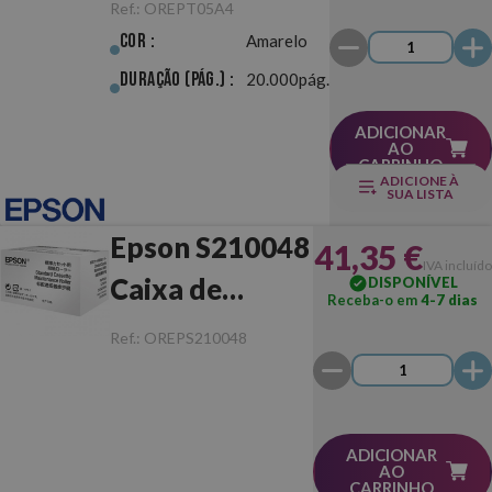
Original
Ref.:
OREPT05A4
Cor :
Amarelo
Duração (pág.) :
20.000pág.
ADICIONAR
AO
CARRINHO
ADICIONE À
SUA LISTA
Epson S210048
41,35 €
IVA incluído
Caixa de
DISPONÍVEL
Receba-o em
4-7 dias
Manutenção
Ref.:
OREPS210048
ADICIONAR
AO
CARRINHO