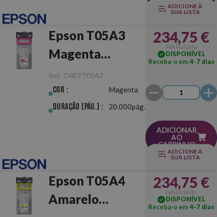
ADICIONE À
SUA LISTA
Epson T05A3
234,75 €
IVA incluído
Magenta
DISPONÍVEL
Receba-o em
4-7 dias
Original
Ref.:
OREPT05A3
Cor :
Magenta
Duração (pág.) :
20.000pág.
ADICIONAR
AO
CARRINHO
ADICIONE À
SUA LISTA
Epson T05A4
234,75 €
IVA incluído
Amarelo
DISPONÍVEL
Receba-o em
4-7 dias