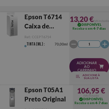
Epson T6714
13,20 €
IVA incluído
Caixa de
DISPONÍVEL
Receba-o em
4-7 dias
Manutenção
Ref.:
CCEPT6714
Compatível
Tinta (ml) :
70,00ml
ADICIONAR
AO
CARRINHO
ADICIONE À
SUA LISTA
Epson T05A1
106,95 €
IVA incluído
Preto Original
DISPONÍVEL
Receba-o em
4-7 dias