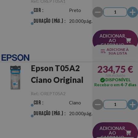
Ref.:
OREPT05A1
Cor :
Preto
Duração (pág.) :
20.000pág.
ADICIONAR
AO
CARRINHO
ADICIONE À
SUA LISTA
Epson T05A2
234,75 €
IVA incluído
Ciano Original
DISPONÍVEL
Receba-o em
4-7 dias
Ref.:
OREPT05A2
Cor :
Ciano
Duração (pág.) :
20.000pág.
ADICIONAR
AO
CARRINHO