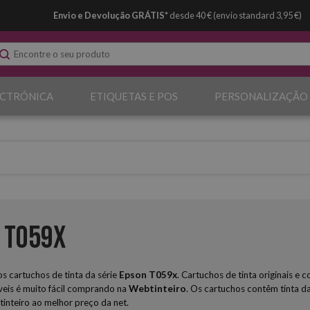
Envio e Devolução GRÁTIS*
desde 40 € (envio standard 3,95 €)
ECTRÓNICA
ETIQUETAS E POS
PERSONALIZAÇÃO
 T059x
 cartuchos de tinta da série
Epson
T059x
. Cartuchos de tinta originais 
eis é muito fácil comprando na
Webtinteiro
. Os cartuchos contêm tinta da
tinteiro ao melhor preço da net.