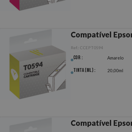
Compatível Epso
Ref.:
CCEPT0594
Cor :
Amarelo
Tinta (ml) :
20,00ml
Compatível Epson