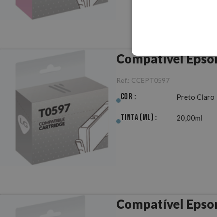
Compatível Epson
Ref.:
CCEPT0597
Cor :
Preto Claro
Tinta (ml) :
20,00ml
Compatível Epso