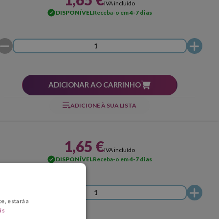
IVA incluído
DISPONÍVEL
Receba-o em
4-7 dias
ADICIONAR AO CARRINHO
ADICIONE À SUA LISTA
1,65 €
IVA incluído
DISPONÍVEL
Receba-o em
4-7 dias
e, estará a
is