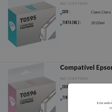
Ref.:
CCEPT0595
Cor :
Ciano Claro
Tinta (ml) :
20,00ml
Compatível Epso
Ref.:
CCEPT0596
Cor :
Magenta Cl
Tinta (ml) :
20,00ml
Este websi
c