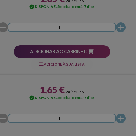
IVA incluído
DISPONÍVEL
Receba-o em
4-7 dias
ADICIONAR AO CARRINHO
ADICIONE À SUA LISTA
1,65 €
IVA incluído
DISPONÍVEL
Receba-o em
4-7 dias