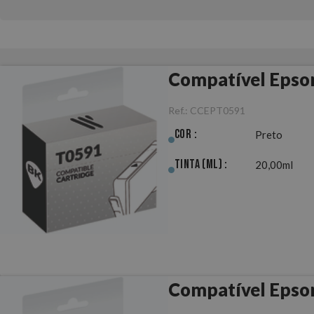
Compatível Epso
Ref.:
CCEPT0591
Cor :
Preto
Tinta (ml) :
20,00ml
Compatível Epso