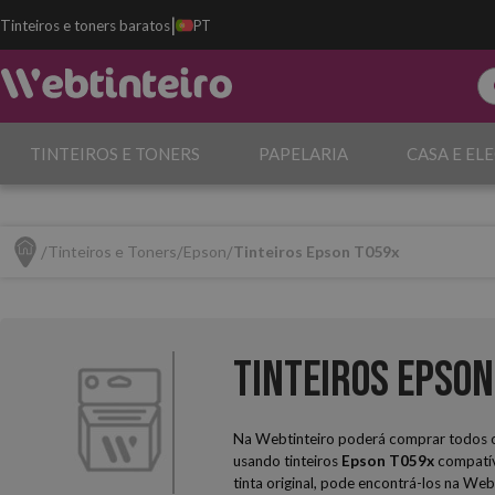
|
Tinteiros e toners baratos
PT
TINTEIROS E TONERS
PAPELARIA
CASA E EL
Tinteiros e Toners
Epson
Tinteiros Epson T059x
Tinteiros Epson
Na Webtinteiro poderá comprar todos os
usando tinteiros
Epson T059x
compatív
tinta original, pode encontrá-los na Web