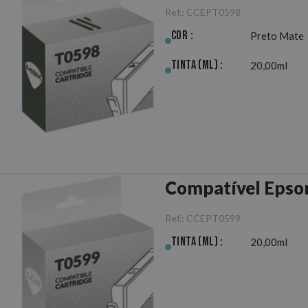
Ref.:
CCEPT0598
Cor :
Preto Mate
Tinta (ml) :
20,00ml
Compatível Epson
Ref.:
CCEPT0599
Tinta (ml) :
20,00ml