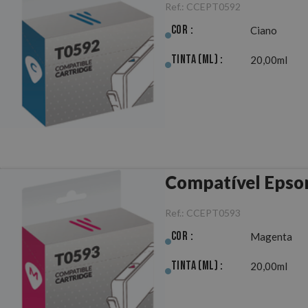
Ref.:
CCEPT0592
Cor :
Ciano
Tinta (ml) :
20,00ml
Compatível Epso
Ref.:
CCEPT0593
Cor :
Magenta
Tinta (ml) :
20,00ml