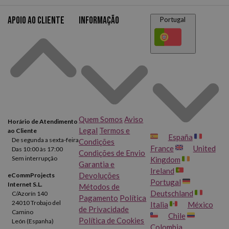
Apoio ao cliente
Informação
Portugal
Quem Somos
Aviso
Horário de Atendimento
Legal
Termos e
ao Cliente
España
De segunda a sexta-feira
Condições
France
United
Das 10:00 às 17:00
Condições de Envio
Sem interrupção
Kingdom
Garantia e
Ireland
Devoluções
eCommProjects
Portugal
Internet S.L.
Métodos de
Deutschland
C/Azorín 140
Pagamento
Política
24010 Trobajo del
Italia
México
de Privacidade
Camino
Chile
Política de Cookies
León (Espanha)
Colombia