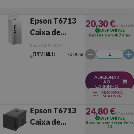
Epson T6713
20,30 €
IVA incluído
Caixa de
DISPONÍVEL
Receba-o em
4-7 dias
Manutenção
Ref.:
CCEPT6713
Compatível
Tinta (ml) :
70,00ml
ADICIONAR
AO
CARRINHO
ADICIONE À
SUA LISTA
24,80 €
Epson T6713
IVA incluído
DISPONÍVEL
Caixa de
Receba-o em
terça-feira
11
Manutenção