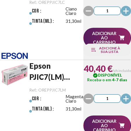
Claro Original
Ref.:
OREPPJIC7LC
Ciano
Cor :
Claro
Tinta (ml) :
31,30ml
ADICIONAR
AO
CARRINHO
ADICIONE À
SUA LISTA
Epson
40,40 €
IVA incluído
PJIC7(LM)
DISPONÍVEL
Receba-o em
4-7 dias
Magenta Claro
Ref.:
OREPPJIC7LM
Magenta
Original
Cor :
Claro
Tinta (ml) :
31,30ml
ADICIONAR
AO
CARRINHO