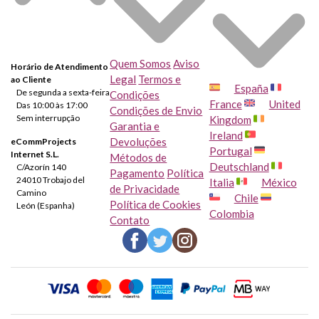
Quem Somos
Aviso
Horário de Atendimento
Legal
Termos e
ao Cliente
España
De segunda a sexta-feira
Condições
France
United
Das 10:00 às 17:00
Condições de Envio
Sem interrupção
Kingdom
Garantia e
Ireland
Devoluções
eCommProjects
Portugal
Internet S.L.
Métodos de
Deutschland
C/Azorín 140
Pagamento
Política
24010 Trobajo del
Italia
México
de Privacidade
Camino
Chile
Política de Cookies
León (Espanha)
Colombia
Contato