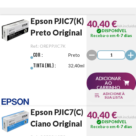
Epson PJIC7(K)
40,40 €
IVA incluído
Preto Original
DISPONÍVEL
Receba-o em
4-7 dias
Ref.:
OREPPJIC7K
Cor :
Preto
Tinta (ml) :
32,40ml
ADICIONAR
AO
CARRINHO
ADICIONE À
SUA LISTA
Epson PJIC7(C)
40,40 €
IVA incluído
Ciano Original
DISPONÍVEL
Receba-o em
4-7 dias