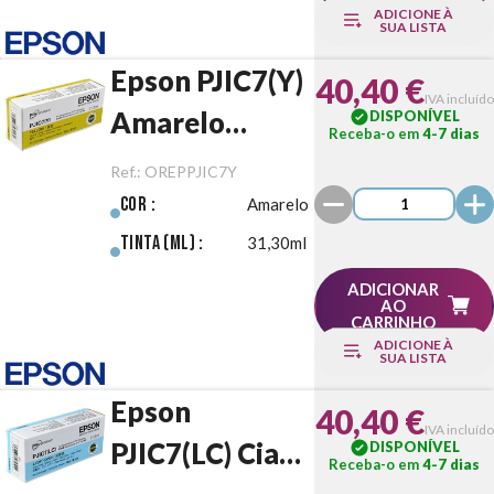
ADICIONE À
SUA LISTA
Epson PJIC7(Y)
40,40 €
IVA incluído
Amarelo
DISPONÍVEL
Receba-o em
4-7 dias
Original
Ref.:
OREPPJIC7Y
Cor :
Amarelo
Tinta (ml) :
31,30ml
ADICIONAR
AO
CARRINHO
ADICIONE À
SUA LISTA
Epson
40,40 €
IVA incluído
PJIC7(LC) Ciano
DISPONÍVEL
Receba-o em
4-7 dias