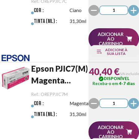
Ref.:
OREPPJIC7C
Cor :
Ciano
Tinta (ml) :
31,30ml
ADICIONAR
AO
CARRINHO
ADICIONE À
SUA LISTA
Epson PJIC7(M)
40,40 €
IVA incluído
Magenta
DISPONÍVEL
Receba-o em
4-7 dias
Original
Ref.:
OREPPJIC7M
Cor :
Magenta
Tinta (ml) :
31,30ml
ADICIONAR
AO
CARRINHO