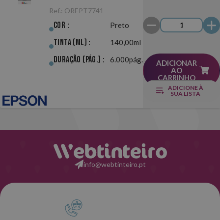
Original
Ref.:
OREPT7741
Cor :
Preto
Tinta (ml) :
140,00ml
Duração (pág.) :
6.000pág.
ADICIONAR
AO
CARRINHO
ADICIONE À
SUA LISTA
info@webtinteiro.pt