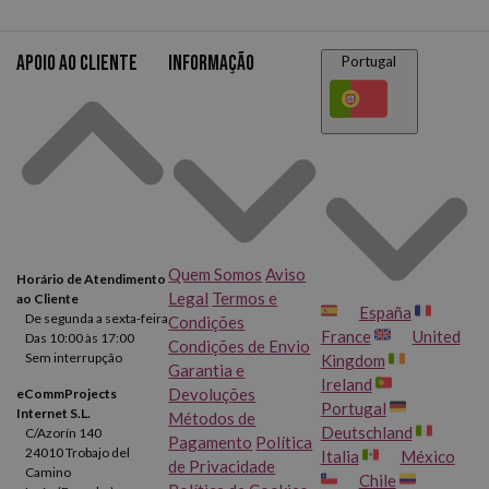
Apoio ao cliente
Informação
Portugal
Quem Somos
Aviso
Horário de Atendimento
Legal
Termos e
ao Cliente
España
De segunda a sexta-feira
Condições
France
United
Das 10:00 às 17:00
Condições de Envio
Sem interrupção
Kingdom
Garantia e
Ireland
Devoluções
eCommProjects
Portugal
Internet S.L.
Métodos de
Deutschland
C/Azorín 140
Pagamento
Política
24010 Trobajo del
Italia
México
de Privacidade
Camino
Chile