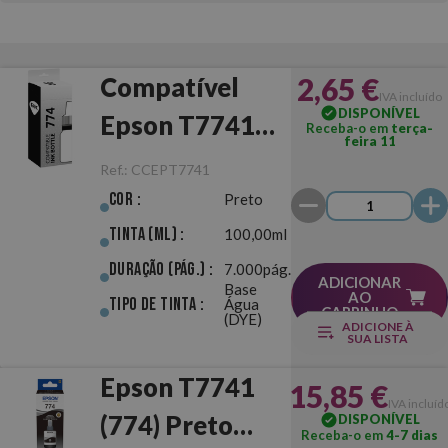
2,65 €
Compatível
IVA incluído
DISPONÍVEL
Epson T7741
Receba-o em
terça-
feira 11
(774) Preto
Ref.:
CCEPT7741
Cor :
Preto
Tinta (ml) :
100,00ml
Duração (pág.) :
7.000pág.
ADICIONAR
Base
AO
Tipo de Tinta :
Água
CARRINHO
(DYE)
ADICIONE À
SUA LISTA
Epson T7741
15,85 €
IVA incluíd
(774) Preto
DISPONÍVEL
Receba-o em
4-7 dias