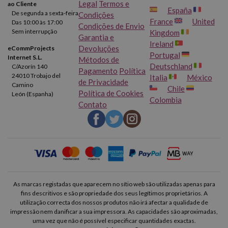
Legal
Termos e
ao Cliente
España
De segunda a sexta-feira
Condições
France
United
Das 10:00 às 17:00
Condições de Envio
Sem interrupção
Kingdom
Garantia e
Ireland
Devoluções
eCommProjects
Portugal
Internet S.L.
Métodos de
Deutschland
C/Azorín 140
Pagamento
Política
24010 Trobajo del
Italia
México
de Privacidade
Camino
Chile
Política de Cookies
León (Espanha)
Colombia
Contato
As marcas registadas que aparecem no sítio web são utilizadas apenas para
fins descritivos e são propriedade dos seus legítimos proprietários. A
utilização correcta dos nossos produtos não irá afectar a qualidade de
impressão nem danificar a sua impressora. As capacidades são aproximadas,
uma vez que não é possível especificar quantidades exactas.