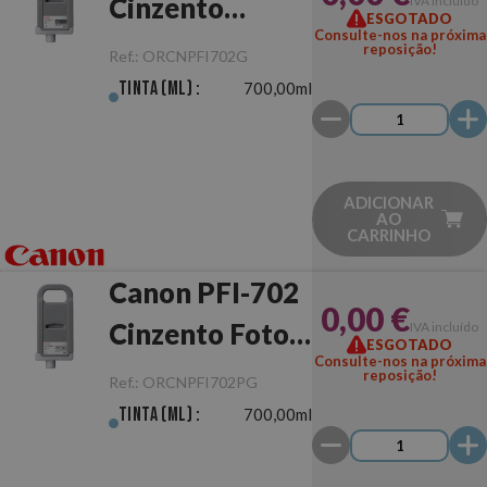
Cinzento
IVA incluído
ESGOTADO
Consulte-nos na próxima
Original
reposição!
Ref.:
ORCNPFI702G
Tinta (ml) :
700,00ml
ADICIONAR
AO
CARRINHO
Canon PFI-702
0,00 €
Cinzento Foto
IVA incluído
ESGOTADO
Consulte-nos na próxima
Original
reposição!
Ref.:
ORCNPFI702PG
Tinta (ml) :
700,00ml