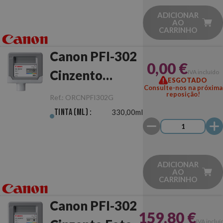
ADICIONAR
AO
CARRINHO
Canon PFI-302
0,00 €
Cinzento
IVA incluído
ESGOTADO
Consulte-nos na próxima
Original
reposição!
Ref.:
ORCNPFI302G
Tinta (ml) :
330,00ml
ADICIONAR
AO
CARRINHO
Canon PFI-302
159,80 €
IVA incluí