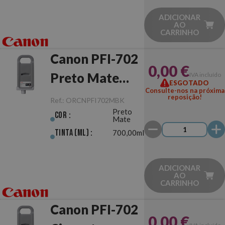
ADICIONAR
AO
CARRINHO
Canon PFI-702
0,00 €
Preto Mate
IVA incluído
ESGOTADO
Consulte-nos na próxima
Original
reposição!
Ref.:
ORCNPFI702MBK
Preto
Cor :
Mate
Tinta (ml) :
700,00ml
ADICIONAR
AO
CARRINHO
Canon PFI-702
0,00 €