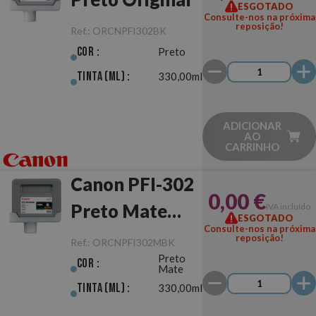
ESGOTADO
Consulte-nos na próxima
reposição!
Ref.:
ORCNPFI302BK
Cor :
Preto
Tinta (ml) :
330,00ml
ADICIONAR
AO
CARRINHO
Canon PFI-302
0,00 €
Preto Mate
IVA incluído
ESGOTADO
Consulte-nos na próxima
Original
reposição!
Ref.:
ORCNPFI302MBK
Preto
Cor :
Mate
Tinta (ml) :
330,00ml