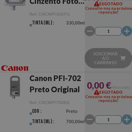
Cinzento Foto
ESGOTADO
Consulte-nos na próxima
Original
reposição!
Ref.:
ORCNPFI302PG
Tinta (ml) :
330,00ml
ADICIONAR
AO
CARRINHO
Canon PFI-702
0,00 €
Preto Original
IVA incluído
ESGOTADO
Consulte-nos na próxima
reposição!
Ref.:
ORCNPFI702BK
Cor :
Preto
Tinta (ml) :
700,00ml