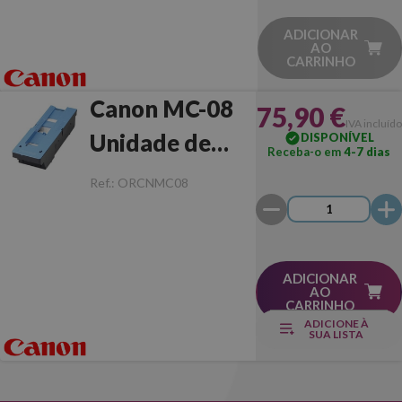
ADICIONAR
AO
CARRINHO
Canon MC-08
75,90 €
IVA incluído
Unidade de
DISPONÍVEL
Receba-o em
4-7 dias
Recolha de
Ref.:
ORCNMC08
Tinta
ADICIONAR
AO
CARRINHO
ADICIONE À
SUA LISTA