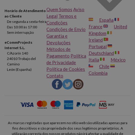
Quem Somos
Aviso
Horário de Atendimento
Legal
Termos e
ao Cliente
España
De segunda a sexta-feira
Condições
France
United
Das 10:00 às 17:00
Condições de Envio
Sem interrupção
Kingdom
Garantia e
Ireland
Devoluções
eCommProjects
Portugal
Internet S.L.
Métodos de
Deutschland
C/Azorín 140
Pagamento
Política
24010 Trobajo del
Italia
México
de Privacidade
Camino
Chile
Política de Cookies
León (Espanha)
Colombia
Contato
As marcas registadas que aparecem no sítio web são utilizadas apenas para
fins descritivos e são propriedade dos seus legítimos proprietários. A
utilização correcta dos nossos produtos não irá afectar a qualidade de