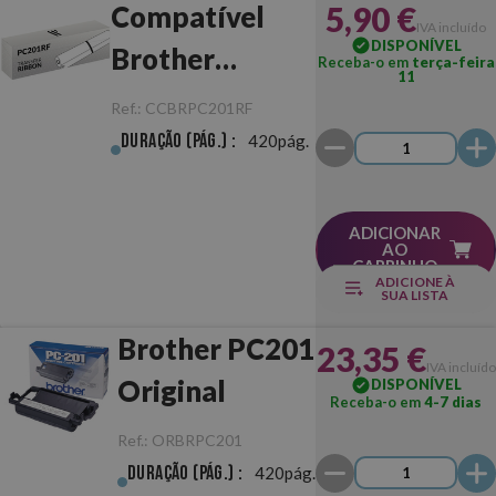
5,90 €
Compatível
IVA incluído
DISPONÍVEL
Brother
Receba-o em
terça-feira
11
PC201RF
Ref.:
CCBRPC201RF
Duração (pág.) :
420pág.
ADICIONAR
AO
CARRINHO
ADICIONE À
SUA LISTA
Brother PC201
23,35 €
IVA incluído
Original
DISPONÍVEL
Receba-o em
4-7 dias
Ref.:
ORBRPC201
Duração (pág.) :
420pág.