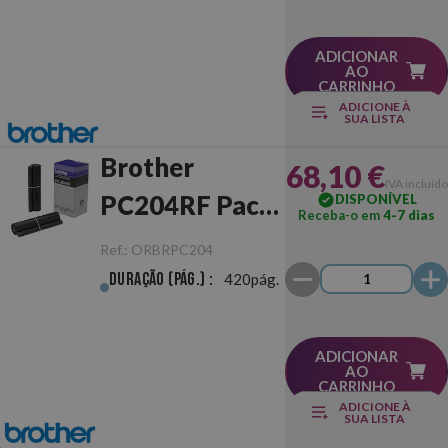
ADICIONAR
AO
CARRINHO
ADICIONE À
SUA LISTA
Brother
68,10 €
IVA incluído
PC204RF Pack
DISPONÍVEL
Receba-o em
4-7 dias
Original
Ref.:
ORBRPC204
Duração (pág.) :
420pág.
ADICIONAR
AO
CARRINHO
ADICIONE À
SUA LISTA