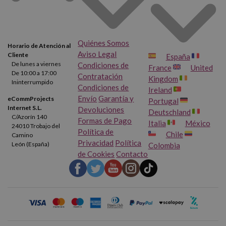
Quiénes Somos
Horario de Atención al
Aviso Legal
Cliente
España
De lunes a viernes
Condiciones de
France
United
De 10:00 a 17:00
Contratación
Kingdom
Ininterrumpido
Condiciones de
Ireland
Envío
Garantía y
eCommProjects
Portugal
Internet S.L.
Devoluciones
Deutschland
C/Azorín 140
Formas de Pago
Italia
México
24010 Trobajo del
Política de
Chile
Camino
Privacidad
Política
León (España)
Colombia
de Cookies
Contacto