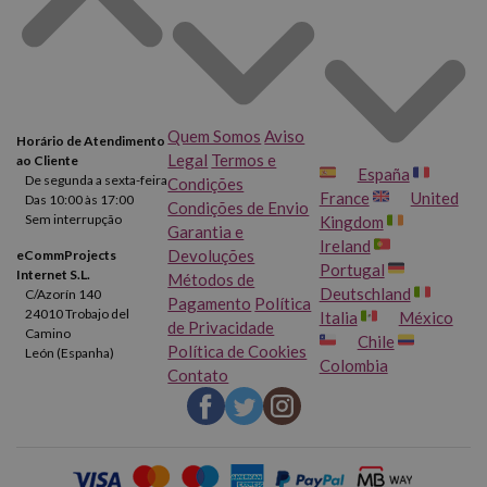
Quem Somos
Aviso
Horário de Atendimento
Legal
Termos e
ao Cliente
España
De segunda a sexta-feira
Condições
France
United
Das 10:00 às 17:00
Condições de Envio
Sem interrupção
Kingdom
Garantia e
Ireland
Devoluções
eCommProjects
Portugal
Internet S.L.
Métodos de
Deutschland
C/Azorín 140
Pagamento
Política
24010 Trobajo del
Italia
México
de Privacidade
Camino
Chile
Política de Cookies
León (Espanha)
Colombia
Contato