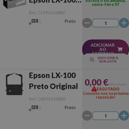
Receba-o em
amanhã,
sexta-feira 07
Preto
Ref.:
CCEPLX100BK
Cor :
Preto
ADICIONAR
AO
CARRINHO
ADICIONE À
SUA LISTA
Epson LX-100
0,00 €
Preto Original
IVA incluído
ESGOTADO
Consulte-nos na próxima
reposição!
Ref.:
OREPLX100BK
Cor :
Preto