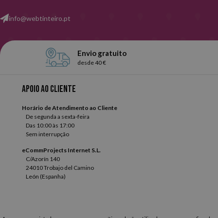
info@webtinteiro.pt
Envio gratuito
desde 40 €
Apoio ao cliente
Horário de Atendimento ao Cliente
De segunda a sexta-feira
Das 10:00 às 17:00
Sem interrupção
eCommProjects Internet S.L.
C/Azorín 140
24010 Trobajo del Camino
León (Espanha)