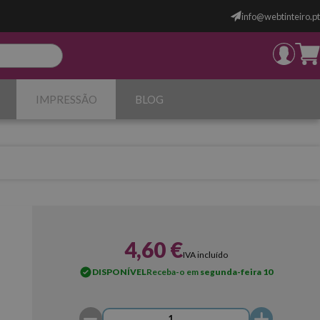
info@webtinteiro.pt
IMPRESSÃO
BLOG
4,60 €
IVA incluído
DISPONÍVEL
Receba-o em
segunda-feira 10