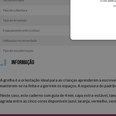
Tamanho Papel
Este websi
c
Tipo de cobertura
Tipo de Arranhão
Espaçamento entre Linhas
Utilização recomendada
Tipo de encadernação
Informação
A grelha é a orientação ideal para as crianças aprenderem a escreve
manterem-se na linha e a gerirem os espaços. A espessura do padrão 
Neste caso, este caderno com guia de 4 mm, capa extra-estável, tama
agrada entre as cinco cores disponíveis (azul, laranja, vermelho, ve