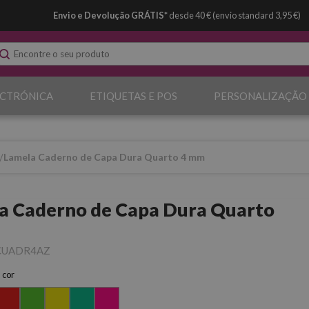
Envio e Devolução GRÁTIS*
desde 40 € (envio standard 3,95 €)
ECTRÓNICA
ETIQUETAS E POS
PERSONALIZAÇÃO
Lamela Caderno de Capa Dura Quarto 4 mm
a Caderno de Capa Dura Quarto
CUADR4AZ
 cor