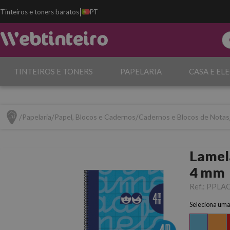
|
Tinteiros e toners baratos
PT
TINTEIROS E TONERS
PAPELARIA
CASA E EL
Papelaria
Papel, Blocos e Cadernos
Cadernos e Blocos de Notas
Lamel
4 mm
Ref.:
PPLA
Seleciona uma