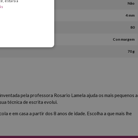
e, estará a
Não
is
4 mm
80
Con margem
70 g
ha inventada pela professora Rosario Lamela ajuda os mais pequenos a
ua técnica de escrita evolui.
la e em casa a partir dos 8 anos de idade. Escolha a que mais lhe