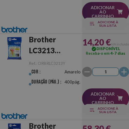
ADICIONAR
AO
CARRINHO
ADICIONE À
SUA LISTA
Brother
14,20 €
IVA incluído
LC3213
DISPONÍVEL
Receba-o em
4-7 dias
Amarelo
Ref.:
ORBRLC3213Y
Original
Cor :
Amarelo
Duração (pág.) :
400pág.
ADICIONAR
AO
CARRINHO
ADICIONE À
SUA LISTA
Brother
58,30 €