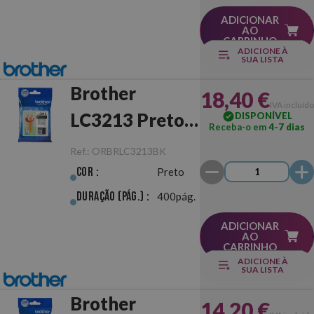
ADICIONAR
AO
CARRINHO
ADICIONE À
SUA LISTA
Brother
18,40 €
IVA incluído
LC3213 Preto
DISPONÍVEL
Receba-o em
4-7 dias
Original
Ref.:
ORBRLC3213BK
Cor :
Preto
Duração (pág.) :
400pág.
ADICIONAR
AO
CARRINHO
ADICIONE À
SUA LISTA
Brother
14,20 €