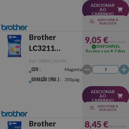
ADICIONAR
AO
CARRINHO
ADICIONE À
SUA LISTA
Brother
9,05 €
IVA incluído
LC3211
DISPONÍVEL
Receba-o em
4-7 dias
Magenta
Ref.:
ORBRLC3211M
Original
Cor :
Magenta
Duração (pág.) :
200pág.
ADICIONAR
AO
CARRINHO
ADICIONE À
SUA LISTA
8,45 €
Brother
IVA incluído