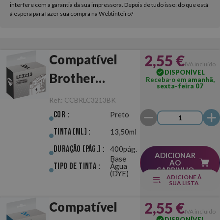
interfere com a garantia da sua impressora. Depois de tudo isso: do que está
à espera para fazer sua compra na Webtinteiro?
2,55 €
Compatível
IVA incluído
DISPONÍVEL
Brother
Receba-o em
amanhã,
sexta-feira 07
LC3213 Preto
Ref.:
CCBRLC3213BK
Cor :
Preto
Tinta (ml) :
13,50ml
Duração (pág.) :
400pág.
ADICIONAR
Base
AO
Tipo de Tinta :
Água
CARRINHO
(DYE)
ADICIONE À
SUA LISTA
2,55 €
Compatível
IVA incluído
DISPONÍVEL