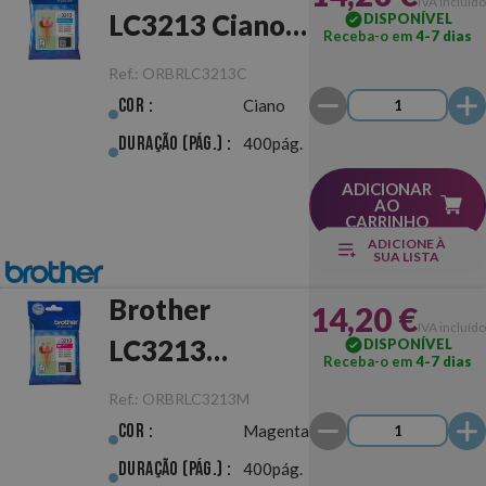
IVA incluído
LC3213 Ciano
DISPONÍVEL
Receba-o em
4-7 dias
Original
Ref.:
ORBRLC3213C
Cor :
Ciano
Duração (pág.) :
400pág.
ADICIONAR
AO
CARRINHO
ADICIONE À
SUA LISTA
Brother
14,20 €
IVA incluído
LC3213
DISPONÍVEL
Receba-o em
4-7 dias
Magenta
Ref.:
ORBRLC3213M
Original
Cor :
Magenta
Duração (pág.) :
400pág.