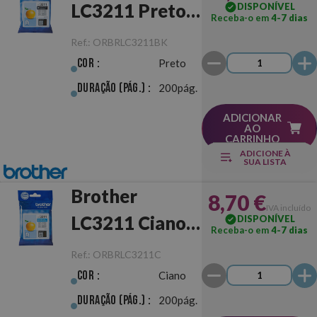
LC3211 Preto
DISPONÍVEL
Receba-o em
4-7 dias
Original
Ref.:
ORBRLC3211BK
Cor :
Preto
Duração (pág.) :
200pág.
ADICIONAR
AO
CARRINHO
ADICIONE À
SUA LISTA
Brother
8,70 €
IVA incluído
LC3211 Ciano
DISPONÍVEL
Receba-o em
4-7 dias
Original
Ref.:
ORBRLC3211C
Cor :
Ciano
Duração (pág.) :
200pág.