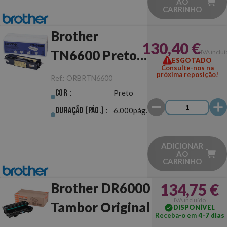
AO
CARRINHO
Brother
130,40 €
TN6600 Preto
IVA inclu
ESGOTADO
Consulte-nos na
Original
próxima reposição!
Ref.:
ORBRTN6600
Cor :
Preto
Duração (pág.) :
6.000pág.
ADICIONAR
AO
CARRINHO
Brother DR6000
134,75 €
IVA incluído
Tambor Original
DISPONÍVEL
Receba-o em
4-7 dias