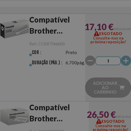
Compatível
17,10 €
Brother
IVA incluíd
ESGOTADO
Consulte-nos na
TN6600 Preto
próxima reposição!
Ref.:
CCBRTN6600
Cor :
Preto
Duração (pág.) :
6.700pág.
ADICIONAR
AO
CARRINHO
Compatível
26,50 €
Brother
IVA incluí
ESGOTADO
Consulte-nos na
DR3000/DR6000
próxima reposição!