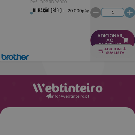
Ref.:
ORBRDR6000
Duração (pág.) :
20.000pág.
ADICIONAR
AO
CARRINHO
ADICIONE À
SUA LISTA
info@webtinteiro.pt