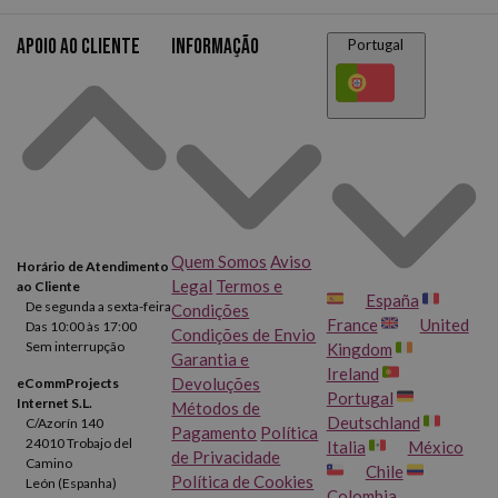
Apoio ao cliente
Informação
Portugal
Quem Somos
Aviso
Horário de Atendimento
Legal
Termos e
ao Cliente
España
De segunda a sexta-feira
Condições
France
United
Das 10:00 às 17:00
Condições de Envio
Sem interrupção
Kingdom
Garantia e
Ireland
Devoluções
eCommProjects
Portugal
Internet S.L.
Métodos de
Deutschland
C/Azorín 140
Pagamento
Política
24010 Trobajo del
Italia
México
de Privacidade
Camino
Chile
Política de Cookies
León (Espanha)
Colombia