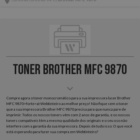
Toner Brother MFC 9870
Compre agora o toner monocromático para a sua impressora laser Brother
MFC 9870>forte>at Webtinteiro ao melhor preço! Não fique sem o toner
que a sua impressora Brother MFC 9870 precisa para que nunca pare de
imprimir. Todos os nossos toners vêm com 2 anos de garantia, e os nossos
toners compatíveis têm a mesma qualidade dos originais e o seu uso não
interfere com a garantia da sua impressora. Depois de tudo isso: O que você
está esperando para fazer sua compra em Webtinteiro?