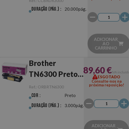
Ref.:
CCBRDR3000
Tambor
Duração (pág.) :
20.000pág.
ADICIONAR
AO
CARRINHO
Brother
89,60 €
TN6300 Preto
IVA incluíd
ESGOTADO
Consulte-nos na
Original
próxima reposição!
Ref.:
ORBRTN6300
Cor :
Preto
Duração (pág.) :
3.000pág.
ADICIONAR