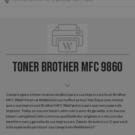
Toner Brother MFC 9860
Compre agora o toner monocromático para a sua impressora laser Brother
MFC 9860>forte>at Webtinteiro ao melhor preço! Não fique sem o toner
que a sua impressora Brother MFC 9860 precisa para que nunca pare de
imprimir. Todos os nossos toners vêm com 2 anos de garantia, e os nossos
toners compatíveis têm a mesma qualidade dos originais e o seu uso não
interfere com a garantia da sua impressora. Depois de tudo isso: O que você
está esperando para fazer sua compra em Webtinteiro?