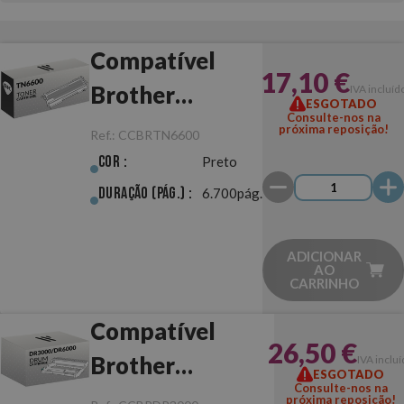
Compatível
17,10 €
Brother
IVA incluíd
ESGOTADO
Consulte-nos na
TN6600 Preto
próxima reposição!
Ref.:
CCBRTN6600
Cor :
Preto
Duração (pág.) :
6.700pág.
ADICIONAR
AO
CARRINHO
Compatível
26,50 €
Brother
IVA incluí
ESGOTADO
Consulte-nos na
DR3000/DR6000
próxima reposição!