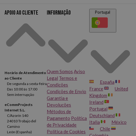
Apoio ao cliente
Informação
Portugal
Quem Somos
Aviso
Horário de Atendimento
Legal
Termos e
ao Cliente
España
De segunda a sexta-feira
Condições
France
United
Das 10:00 às 17:00
Condições de Envio
Sem interrupção
Kingdom
Garantia e
Ireland
Devoluções
eCommProjects
Portugal
Internet S.L.
Métodos de
Deutschland
C/Azorín 140
Pagamento
Política
24010 Trobajo del
Italia
México
de Privacidade
Camino
Chile
Política de Cookies
León (Espanha)
Colombia