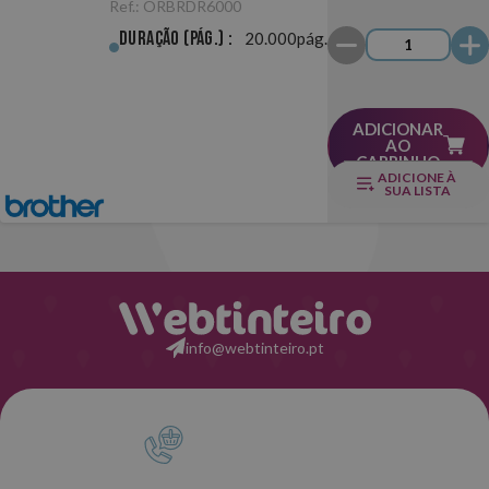
Ref.:
ORBRDR6000
Duração (pág.) :
20.000pág.
ADICIONAR
AO
CARRINHO
ADICIONE À
SUA LISTA
info@webtinteiro.pt