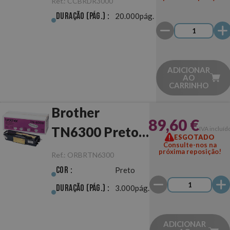
Ref.:
CCBRDR3000
Tambor
Duração (pág.) :
20.000pág.
ADICIONAR
AO
CARRINHO
Brother
89,60 €
TN6300 Preto
IVA incluíd
ESGOTADO
Consulte-nos na
Original
próxima reposição!
Ref.:
ORBRTN6300
Cor :
Preto
Duração (pág.) :
3.000pág.
ADICIONAR