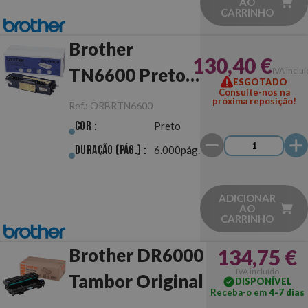
AO
CARRINHO
Brother
130,40 €
TN6600 Preto
IVA inclu
ESGOTADO
Consulte-nos na
Original
próxima reposição!
Ref.:
ORBRTN6600
Cor :
Preto
Duração (pág.) :
6.000pág.
ADICIONAR
AO
CARRINHO
Brother DR6000
134,75 €
IVA incluído
Tambor Original
DISPONÍVEL
Receba-o em
4-7 dias