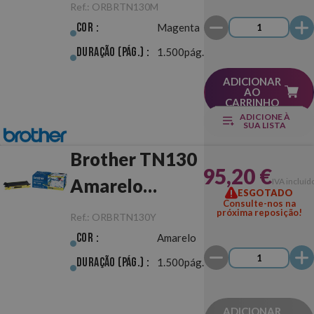
Original
Ref.:
ORBRTN130M
Cor :
Magenta
Duração (pág.) :
1.500pág.
ADICIONAR
AO
CARRINHO
ADICIONE À
SUA LISTA
Brother TN130
95,20 €
Amarelo
IVA incluíd
ESGOTADO
Consulte-nos na
Original
próxima reposição!
Ref.:
ORBRTN130Y
Cor :
Amarelo
Duração (pág.) :
1.500pág.
ADICIONAR