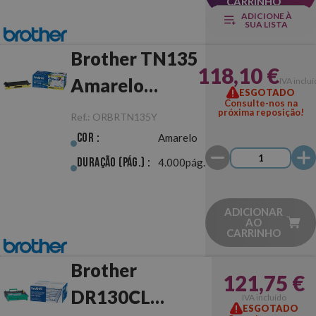
CARRINHO
ADICIONE À
SUA LISTA
Brother TN135
118,10 €
Amarelo
IVA inclu
ESGOTADO
Consulte-nos na
Original
próxima reposição!
Ref.:
ORBRTN135Y
Cor :
Amarelo
Duração (pág.) :
4.000pág.
ADICIONAR
AO
CARRINHO
Brother
121,75 €
DR130CL
IVA incluído
ESGOTADO