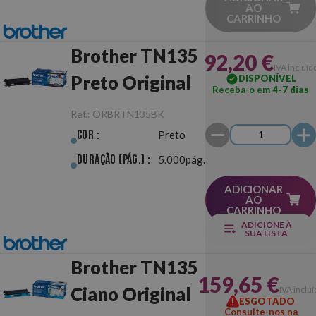
AO
CARRINHO
Brother TN135
92,20 €
IVA incluíd
Preto Original
DISPONÍVEL
Receba-o em
4-7 dias
Ref.:
ORBRTN135BK
Cor :
Preto
Duração (pág.) :
5.000pág.
ADICIONAR
AO
CARRINHO
ADICIONE À
SUA LISTA
Brother TN135
159,65 €
Ciano Original
IVA inclu
ESGOTADO
Consulte-nos na