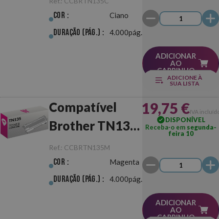
Ref.:
CCBRTN135C
Cor :
Ciano
Duração (pág.) :
4.000pág.
ADICIONAR
AO
CARRINHO
ADICIONE À
SUA LISTA
19,75 €
Compatível
IVA incluíd
DISPONÍVEL
Brother TN135
Receba-o em
segunda-
feira 10
Magenta
Ref.:
CCBRTN135M
Cor :
Magenta
Duração (pág.) :
4.000pág.
ADICIONAR
AO
CARRINHO