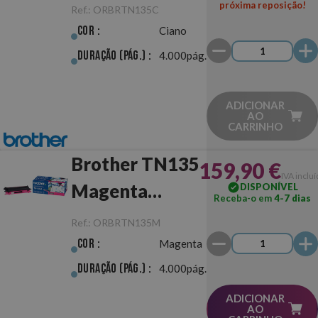
próxima reposição!
Ref.:
ORBRTN135C
Cor :
Ciano
Duração (pág.) :
4.000pág.
ADICIONAR
AO
CARRINHO
Brother TN135
159,90 €
IVA inclu
Magenta
DISPONÍVEL
Receba-o em
4-7 dias
Original
Ref.:
ORBRTN135M
Cor :
Magenta
Duração (pág.) :
4.000pág.
ADICIONAR
AO