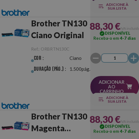
ADICIONE À
SUA LISTA
Brother TN130
88,30 €
IVA incluíd
Ciano Original
DISPONÍVEL
Receba-o em
4-7 dias
Ref.:
ORBRTN130C
Cor :
Ciano
Duração (pág.) :
1.500pág.
ADICIONAR
AO
CARRINHO
ADICIONE À
SUA LISTA
Brother TN130
88,30 €
IVA incluíd
Magenta
DISPONÍVEL
Receba-o em
4-7 dias