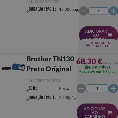
Ref.:
CCBRDR130CL
Tambor
Duração (pág.) :
17.000pág.
ADICIONAR
AO
CARRINHO
ADICIONE À
SUA LISTA
Brother TN130
68,30 €
IVA incluíd
Preto Original
DISPONÍVEL
Receba-o em
4-7 dias
Ref.:
ORBRTN130BK
Cor :
Preto
Duração (pág.) :
2.500pág.
ADICIONAR
AO
CARRINHO