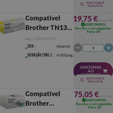
ADICIONE À
SUA LISTA
19,75 €
Compatível
IVA incluíd
DISPONÍVEL
Brother TN135
Receba-o em
segunda-
feira 10
Amarelo
Ref.:
CCBRTN135Y
Cor :
Amarelo
Duração (pág.) :
4.000pág.
ADICIONAR
AO
CARRINHO
ADICIONE À
SUA LISTA
75,05 €
Compatível
IVA incluí
DISPONÍVEL
Brother
Receba-o em
segunda-
feira 10
DR130CL