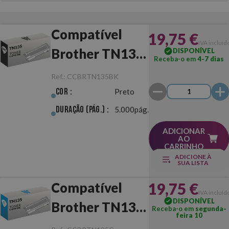
Compatível
19,75 €
IVA incluíd
Brother TN135
DISPONÍVEL
Receba-o em
4-7 dias
Preto
Ref.:
CCBRTN135BK
Cor :
Preto
Duração (pág.) :
5.000pág.
ADICIONAR
AO
CARRINHO
ADICIONE À
SUA LISTA
19,75 €
Compatível
IVA incluíd
DISPONÍVEL
Brother TN135
Receba-o em
segunda-
feira 10
Ciano