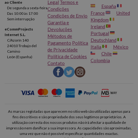
Legal
Termos e
ao Cliente
España
De segunda a sexta-feira
Condições
France
United
Das 10:00 às 17:00
Condições de Envio
Sem interrupção
Kingdom
Garantia e
Ireland
Devoluções
eCommProjects
Portugal
Internet S.L.
Métodos de
Deutschland
C/Azorín 140
Pagamento
Política
24010 Trobajo del
Italia
México
de Privacidade
Camino
Chile
Política de Cookies
León (Espanha)
Colombia
Contato
As marcas registadas que aparecem no sítio web são utilizadas apenas para
fins descritivos e são propriedade dos seus legítimos proprietários. A
utilização correcta dos nossos produtos não irá afectar a qualidade de
impressão nem danificar a sua impressora. As capacidades são aproximadas,
uma vez que não é possível especificar quantidades exactas.