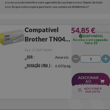
e o seu uso não interfere com a garantia da sua impressora. Depois de tudo
isso: do que está à espera para fazer sua compra na Webtinteiro?
54,85 €
Compatível
IVA incluíd
DISPONÍVEL
Brother TN04
Receba-o em
segunda-
feira 10
Amarelo
Ref.:
CCBRTN04Y
Cor :
Amarelo
Duração (pág.) :
6.600pág.
ADICIONAR
AO
CARRINHO
ADICIONE À
SUA LISTA