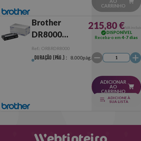
AO
CARRINHO
Brother
215,80 €
IVA inclu
DR8000
DISPONÍVEL
Receba-o em
4-7 dias
Tambor
Ref.:
ORBRDR8000
Original
Duração (pág.) :
8.000pág.
ADICIONAR
AO
CARRINHO
ADICIONE À
SUA LISTA