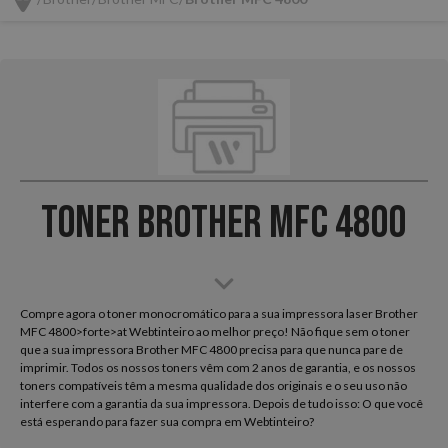
Toner Brother MFC 4800
Compre agora o toner monocromático para a sua impressora laser Brother
MFC 4800>forte>at Webtinteiro ao melhor preço! Não fique sem o toner
que a sua impressora Brother MFC 4800 precisa para que nunca pare de
imprimir. Todos os nossos toners vêm com 2 anos de garantia, e os nossos
toners compatíveis têm a mesma qualidade dos originais e o seu uso não
interfere com a garantia da sua impressora. Depois de tudo isso: O que você
está esperando para fazer sua compra em Webtinteiro?