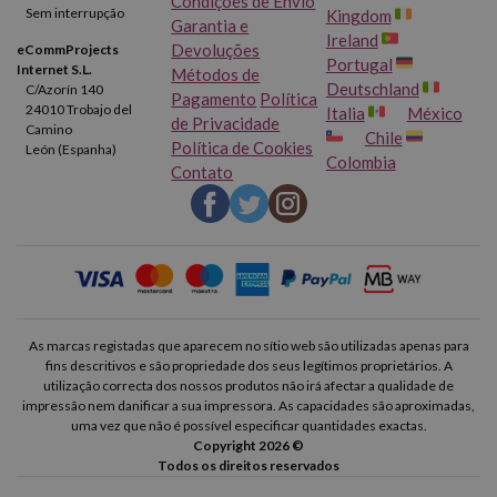
Condições de Envio
Sem interrupção
Kingdom
Garantia e
Ireland
Devoluções
eCommProjects
Portugal
Internet S.L.
Métodos de
Deutschland
C/Azorín 140
Pagamento
Política
24010 Trobajo del
Italia
México
de Privacidade
Camino
Chile
Política de Cookies
León (Espanha)
Colombia
Contato
As marcas registadas que aparecem no sítio web são utilizadas apenas para
fins descritivos e são propriedade dos seus legítimos proprietários. A
utilização correcta dos nossos produtos não irá afectar a qualidade de
impressão nem danificar a sua impressora. As capacidades são aproximadas,
uma vez que não é possível especificar quantidades exactas.
Copyright 2026 ©
Todos os direitos reservados