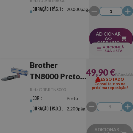
Ref.:
CCBRDR8000
Duração (pág.) :
20.000pág.
ADICIONAR
AO
CARRINHO
ADICIONE À
SUA LISTA
Brother
49,90 €
TN8000 Preto
IVA incluíd
ESGOTADO
Consulte-nos na
Original
próxima reposição!
Ref.:
ORBRTN8000
Cor :
Preto
Duração (pág.) :
2.200pág.
ADICIONAR