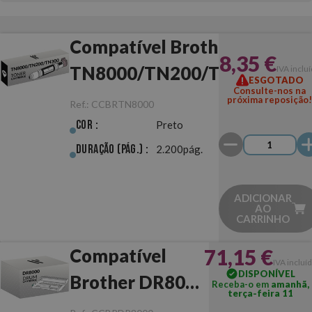
Compatível Brother
8,35 €
TN8000/TN200/TN300
IVA inclu
ESGOTADO
Consulte-nos na
Preto
próxima reposição
Ref.:
CCBRTN8000
Cor :
Preto
Duração (pág.) :
2.200pág.
ADICIONAR
AO
CARRINHO
71,15 €
Compatível
IVA incluí
DISPONÍVEL
Brother DR8000
Receba-o em
amanhã,
terça-feira 11
Tambor