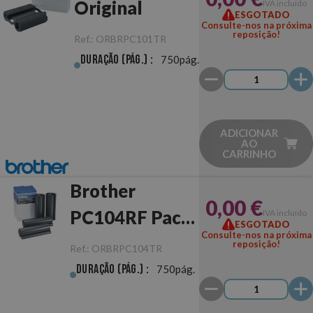
Original
IVA incluído
ESGOTADO
Consulte-nos na próxima
reposição!
Ref.:
ORBRPC101TR
Duração (pág.) :
750pág.
ADICIONAR
AO
CARRINHO
Brother
0,00 €
PC104RF Pack
IVA incluído
ESGOTADO
Consulte-nos na próxima
Original
reposição!
Ref.:
ORBRPC104TR
Duração (pág.) :
750pág.