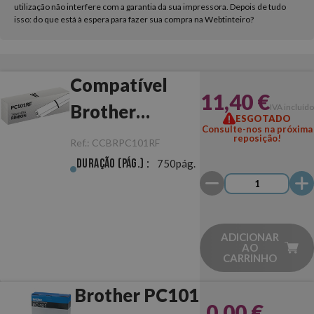
utilização não interfere com a garantia da sua impressora. Depois de tudo
isso: do que está à espera para fazer sua compra na Webtinteiro?
Compatível
11,40 €
Brother
IVA incluído
ESGOTADO
Consulte-nos na próxima
PC101RF
reposição!
Ref.:
CCBRPC101RF
Duração (pág.) :
750pág.
ADICIONAR
AO
CARRINHO
Brother PC101
0,00 €