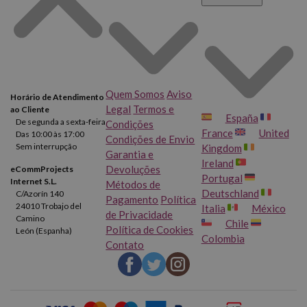
Quem Somos
Aviso
Horário de Atendimento
Legal
Termos e
ao Cliente
España
De segunda a sexta-feira
Condições
France
United
Das 10:00 às 17:00
Condições de Envio
Sem interrupção
Kingdom
Garantia e
Ireland
Devoluções
eCommProjects
Portugal
Internet S.L.
Métodos de
Deutschland
C/Azorín 140
Pagamento
Política
24010 Trobajo del
Italia
México
de Privacidade
Camino
Chile
Política de Cookies
León (Espanha)
Colombia
Contato