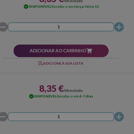
IVA incluído
DISPONÍVEL
Receba-o em
terça-feira 11
ADICIONAR AO CARRINHO
ADICIONE À SUA LISTA
8,35 €
IVA incluído
DISPONÍVEL
Receba-o em
4-7 dias