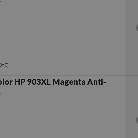
e
DYE)
olor HP 903XL Magenta Anti-
e