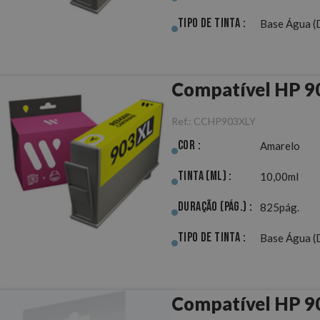
Tipo de Tinta :
Base Água (
Compatível HP 9
Ref.:
CCHP903XLY
Cor :
Amarelo
Tinta (ml) :
10,00ml
Duração (pág.) :
825pág.
Tipo de Tinta :
Base Água (
Compatível HP 9