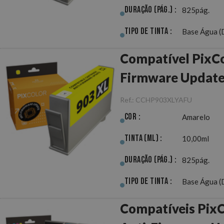
Duração (pág.) :
825pág.
Tipo de Tinta :
Base Água (
Compatível PixC
Firmware Updat
Ref.:
CCHP903XLYAFU
Cor :
Amarelo
Tinta (ml) :
10,00ml
Duração (pág.) :
825pág.
Tipo de Tinta :
Base Água (
Compatíveis PixC