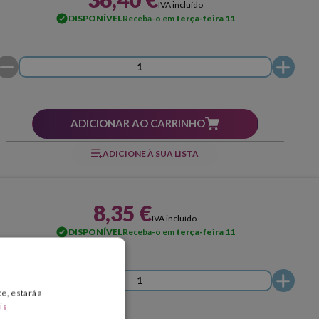
IVA incluído
DISPONÍVEL
Receba-o em
terça-feira 11
ADICIONAR AO CARRINHO
ADICIONE À SUA LISTA
8,35 €
IVA incluído
DISPONÍVEL
Receba-o em
terça-feira 11
e, estará a
is