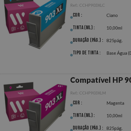
Ref.:
CCHP903XLC
Cor :
Ciano
Tinta (ml) :
10,00ml
Duração (pág.) :
825pág.
Tipo de Tinta :
Base Água (
Compatível HP 
Ref.:
CCHP903XLM
Cor :
Magenta
Tinta (ml) :
10,00ml
Duração (pág.) :
825pág.