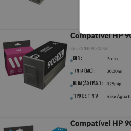
Compatível HP 9
Ref.:
CCHP903XLBK
Cor :
Preto
Tinta (ml) :
30,00ml
Duração (pág.) :
825pág.
Tipo de Tinta :
Base Água (
Compatível HP 9