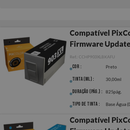
Compatível PixCo
Firmware Updat
Ref.:
CCHP903XLBKAFU
Cor :
Preto
Tinta (ml) :
30,00ml
Duração (pág.) :
825pág.
Tipo de Tinta :
Base Água (
Compatível PixCo