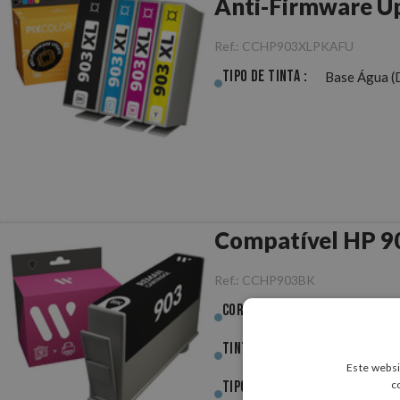
Anti-Firmware U
Ref.:
CCHP903XLPKAFU
Tipo de Tinta :
Base Água (
Compatível HP 9
Ref.:
CCHP903BK
Cor :
Preto
Tinta (ml) :
18,00ml
Este websi
c
Tipo de Tinta :
Base Água (