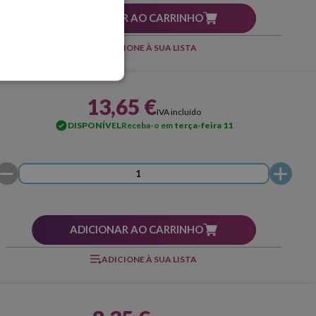
ADICIONAR AO CARRINHO
ADICIONE À SUA LISTA
13,65 €
IVA incluído
DISPONÍVEL
Receba-o em
terça-feira 11
ADICIONAR AO CARRINHO
ADICIONE À SUA LISTA