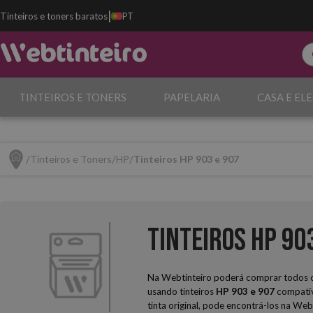
|
Tinteiros e toners baratos
PT
TINTEIROS E TONERS
PAPELARIA
CASA E EL
Tinteiros e Toners
HP
Tinteiros HP 903 e 907
Tinteiros HP 90
Na Webtinteiro poderá comprar todos os
usando tinteiros
HP 903 e 907
compatív
tinta original, pode encontrá-los na Web