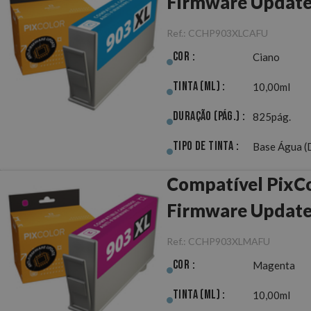
Firmware Updat
Ref.:
CCHP903XLCAFU
Cor :
Ciano
Tinta (ml) :
10,00ml
Duração (pág.) :
825pág.
Tipo de Tinta :
Base Água (
Compatível PixC
Firmware Updat
Ref.:
CCHP903XLMAFU
Cor :
Magenta
Tinta (ml) :
10,00ml