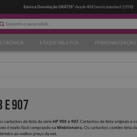
Envio e Devolução GRÁTIS*
desde 40 € (envio standard 3,95 €)
ECTRÓNICA
ETIQUETAS E POS
PERSONALIZAÇÃO
3 e 907
 cartuchos de tinta da série
HP
903 e 907
. Cartuchos de tinta originais 
eis é muito fácil comprando na
Webtinteiro
. Os cartuchos contêm tinta da
tinteiro ao melhor preço da net.