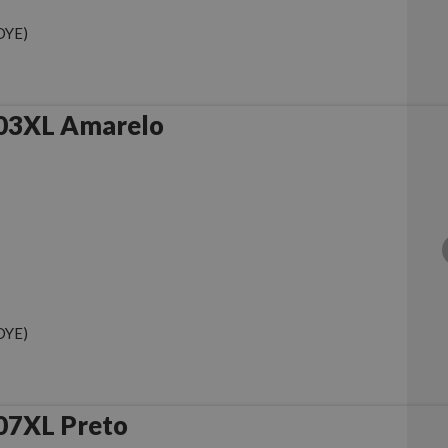
DYE)
03XL Amarelo
DYE)
07XL Preto