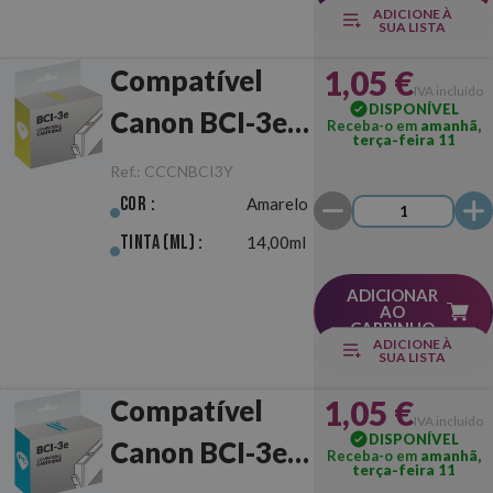
ADICIONE À
SUA LISTA
1,05 €
Compatível
IVA incluído
DISPONÍVEL
Canon BCI-3e
Receba-o em
amanhã,
terça-feira 11
Amarelo
Ref.:
CCCNBCI3Y
Cor :
Amarelo
Tinta (ml) :
14,00ml
ADICIONAR
AO
CARRINHO
ADICIONE À
SUA LISTA
1,05 €
Compatível
IVA incluído
DISPONÍVEL
Canon BCI-3e
Receba-o em
amanhã,
terça-feira 11