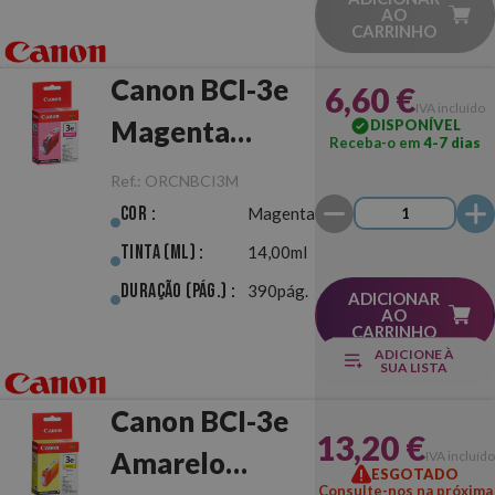
AO
CARRINHO
Canon BCI-3e
6,60 €
IVA incluído
Magenta
DISPONÍVEL
Receba-o em
4-7 dias
Original
Ref.:
ORCNBCI3M
Cor :
Magenta
Tinta (ml) :
14,00ml
Duração (pág.) :
390pág.
ADICIONAR
AO
CARRINHO
ADICIONE À
SUA LISTA
Canon BCI-3e
13,20 €
Amarelo
IVA incluído
ESGOTADO
Consulte-nos na próxima