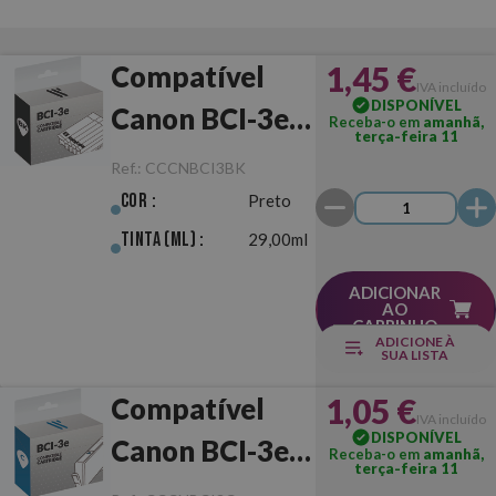
1,45 €
Compatível
IVA incluído
DISPONÍVEL
Canon BCI-3e
Receba-o em
amanhã,
terça-feira 11
Preto
Ref.:
CCCNBCI3BK
Cor :
Preto
Tinta (ml) :
29,00ml
ADICIONAR
AO
CARRINHO
ADICIONE À
SUA LISTA
1,05 €
Compatível
IVA incluído
DISPONÍVEL
Canon BCI-3e
Receba-o em
amanhã,
terça-feira 11
Ciano