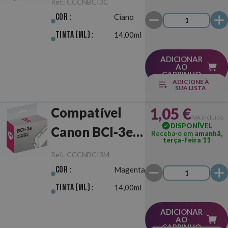
Ref.:
CCCNBCI3C
Cor :
Ciano
Tinta (ml) :
14,00ml
ADICIONAR
AO
CARRINHO
ADICIONE À
SUA LISTA
1,05 €
Compatível
IVA incluído
DISPONÍVEL
Canon BCI-3e
Receba-o em
amanhã,
terça-feira 11
Magenta
Ref.:
CCCNBCI3M
Cor :
Magenta
Tinta (ml) :
14,00ml
ADICIONAR
AO
CARRINHO