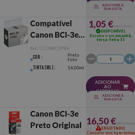
CARRINHO
ADICIONE À
SUA LISTA
1,05 €
Compatível
IVA incluído
DISPONÍVEL
Canon BCI-3e
Receba-o em
amanhã,
terça-feira 11
Preto Foto
Ref.:
CCCNBCI3PBK
Preto
Cor :
Foto
Tinta (ml) :
14,00ml
ADICIONAR
AO
CARRINHO
ADICIONE À
SUA LISTA
Canon BCI-3e
16,50 €
Preto Original
IVA incluído
ESGOTADO
Consulte-nos na próxima