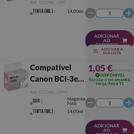
Ciano Foto
Ref.:
CCCNBCI3PC
Tinta (ml) :
14,00ml
ADICIONAR
AO
CARRINHO
ADICIONE À
SUA LISTA
1,05 €
Compatível
IVA incluído
DISPONÍVEL
Canon BCI-3e
Receba-o em
amanhã,
terça-feira 11
Magenta Foto
Ref.:
CCCNBCI3PM
Magenta
Cor :
Foto
Tinta (ml) :
14,00ml
ADICIONAR
AO