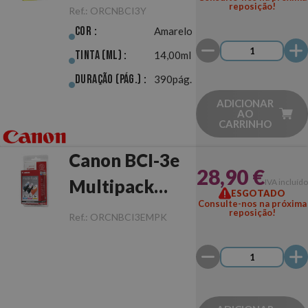
Original
reposição!
Ref.:
ORCNBCI3Y
Cor :
Amarelo
Tinta (ml) :
14,00ml
Duração (pág.) :
390pág.
ADICIONAR
AO
CARRINHO
Canon BCI-3e
28,90 €
Multipack
IVA incluído
ESGOTADO
Consulte-nos na próxima
Original
reposição!
Ref.:
ORCNBCI3EMPK