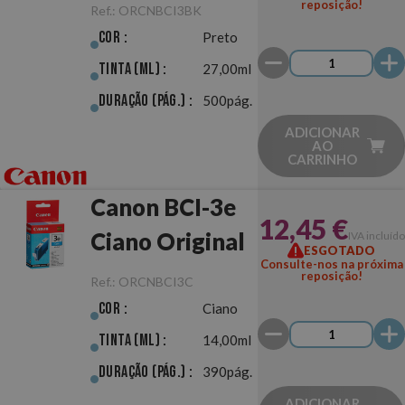
reposição!
Ref.:
ORCNBCI3BK
Cor :
Preto
Tinta (ml) :
27,00ml
Duração (pág.) :
500pág.
ADICIONAR
AO
CARRINHO
Canon BCI-3e
12,45 €
Ciano Original
IVA incluído
ESGOTADO
Consulte-nos na próxima
reposição!
Ref.:
ORCNBCI3C
Cor :
Ciano
Tinta (ml) :
14,00ml
Duração (pág.) :
390pág.
ADICIONAR